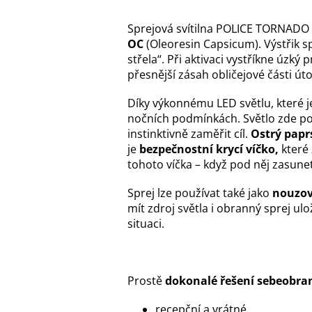
Sprejová svítilna POLICE TORNADO
OC
(Oleoresin Capsicum). Výstřik 
střela“. Při aktivaci vystříkne úzk
přesnější zásah obličejové části út
Díky výkonnému LED světlu, které je 
nočních podmínkách. Světlo zde po
instinktivně zaměřit cíl.
Ostrý papr
je
bezpečnostní krycí víčko,
které
tohoto
víčka – když pod něj zasune
Sprej lze používat také jako
nouzov
mít zdroj světla i obranný sprej ul
situaci.
Prostě
dokonalé řešení sebeobra
recepční a vrátné,