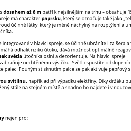
 s
dosahem až 6 m
patří k nejsilnějším na trhu – obsahuje
1
spreje má charakter
paprsku
, který se označuje také jako „te
ý proud účinné látky, který je méně náchylný na rozptýlení a 
očníka.
integrované v hlavici spreje, se účinně ubráníte i za šera a 
máhá odhalit riziku útoku, dává možnost optimálně reagov
sek světla
útočníka oslní a
dezorientuje. Na hlavici spreje
 zabraňuje
nechtěnému výstřiku.
Světlo spustíte odklopení
te palec. Pouhým stisknutím palce se pak aktivuje pepřový s
ou svítilnu,
například při výpadku elektřiny. Díky držáku b
ožený stále na stejném místě a snadno ho najdete i v nouzov
ny
nejen pro: