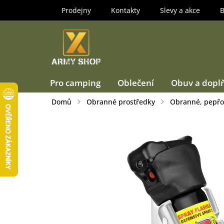
Přejít
Prodejny
Kontakty
Slevy a akce
B
na
obsah
Pro camping
Oblečení
Obuv a dopl
Domů
Obranné prostředky
Obranné, pepřov