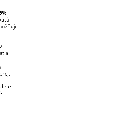
5%
kutá
umožňuje
v
at a
m
prej.
udete
é