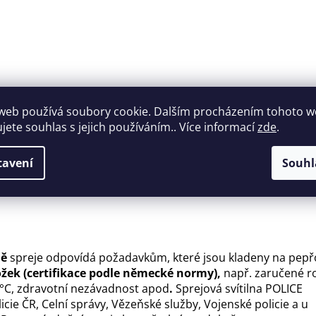
web používá soubory cookie. Dalším procházením tohoto 
ujete souhlas s jejich používáním.. Více informací
zde
.
tavení
Souhl
ně
spreje odpovídá požadavkům, které jsou kladeny na pepř
ožek (certifikace podle německé normy),
např. zaručené r
 °C, zdravotní nezávadnost apod
.
Sprejová svítilna POLICE
ie ČR, Celní správy, Vězeňské služby, Vojenské policie a u