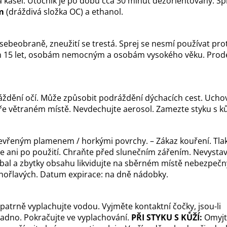
a kašel. Útočník je po dobu cca 30 minut dezorientovaný. Sp
m
(dráždivá složka OC) a ethanol.
sebeobraně, zneužití se trestá. Sprej se nesmí používat prot
 15 let, osobám nemocným a osobám vysokého věku. Prod
áždění očí. Může způsobit podráždění dýchacích cest. Ucho
e větraném místě. Nevdechujte aerosol. Zamezte styku s ků
otevřeným plamenem / horkými povrchy. – Zákaz kouření. Tla
e ani po použití. Chraňte před slunečním zářením. Nevystav
. Obal a zbytky obsahu likvidujte na sběrném místě nebezpeč
hořlavých. Datum expirace: na dně nádobky.
patrně vyplachujte vodou. Vyjměte kontaktní čočky, jsou-li
adno. Pokračujte ve vyplachování.
PŘI STYKU S KŮŽÍ:
Omyjt