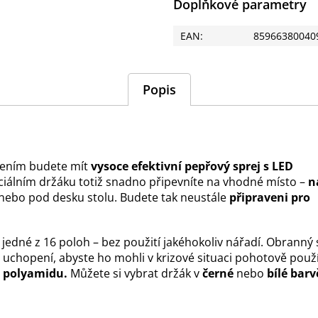
Doplňkové parametry
EAN
:
85966380040
Popis
ením budete mít
vysoce efektivní pepřový sprej s LED
eciálním držáku totiž snadno připevníte na vhodné místo –
n
 nebo pod desku stolu. Budete tak neustále
připraveni pro
 jedné z 16 poloh – bez použití jakéhokoliv nářadí. Obranný s
uchopení, abyste ho mohli v krizové situaci pohotově použí
o
polyamidu.
Můžete si vybrat držák v
černé
nebo
bílé barv