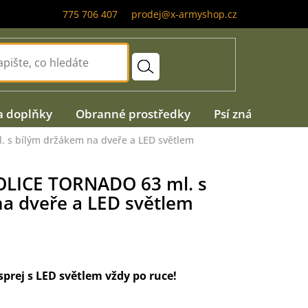
775 706 407
prodej@x-armyshop.cz
a doplňky
Obranné prostředky
Psí známky
A
 s bílým držákem na dveře a LED světlem
POLICE TORNADO 63 ml. s
a dveře a LED světlem
sprej s LED světlem vždy po ruce!