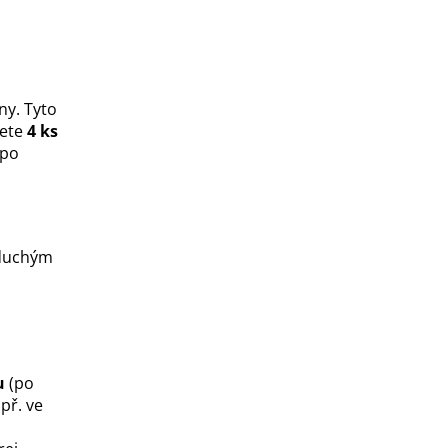
ny. Tyto
ete
4 ks
 po
oduchým
u
(po
př. ve