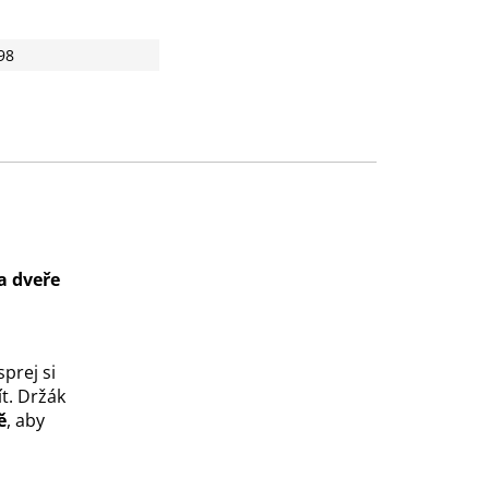
98
a dveře
prej si
t.
Držák
ě
, aby