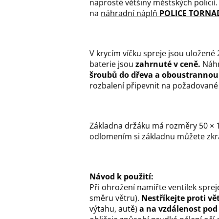
naprosté většiny městských policií
na
náhradní náplň
POLICE TORNA
V krycím víčku spreje jsou uložené 2 
baterie jsou
zahrnuté v ceně.
Náhr
šroubů do dřeva a oboustrannou 
rozbalení připevnit na požadované
Základna držáku má rozměry 50 × 1
odlomením si základnu můžete zkrá
Návod k použití:
Při ohrožení namiřte ventilek spreje
směru větru).
Nestříkejte proti vě
výtahu, autě)
a na vzdálenost pod