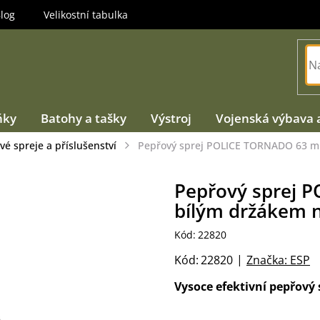
log
Velikostní tabulka
ňky
Batohy a tašky
Výstroj
Vojenská výbava 
é spreje a příslušenství
Pepřový sprej POLICE TORNADO 63 ml.
Pepřový sprej 
bílým držákem n
Kód:
22820
Kód:
22820
Značka:
ESP
Vysoce efektivní pepřový 