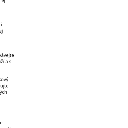
rej
i
ej
vávejte
ží a s
kový
ujte
ných
e