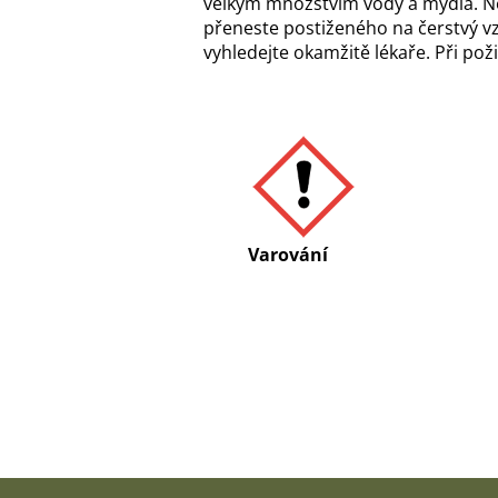
velkým množstvím vody a mýdla. Ne
přeneste postiženého na čerstvý vz
vyhledejte okamžitě lékaře. Při pož
Varování
Z