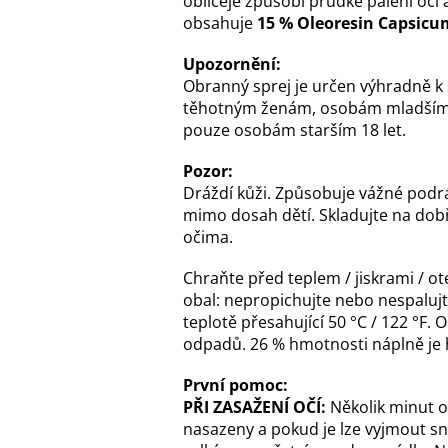
obličeje způsobí prudké pálení očí 
obsahuje
15 % Oleoresin Capsicu
Upozornění:
Obranný sprej je určen výhradně k 
těhotným ženám, osobám mladším
pouze osobám starším 18 let.
Pozor:
Dráždí kůži. Způsobuje vážné podr
mimo dosah dětí. Skladujte na dobř
očima.
Chraňte před teplem / jiskrami / 
obal: nepropichujte nebo nespalujt
teplotě přesahující 50 °C / 122 °F
odpadů. 26 % hmotnosti náplně je 
První pomoc:
PŘI ZASAŽENÍ OČÍ:
Několik minut o
nasazeny a pokud je lze vyjmout sn