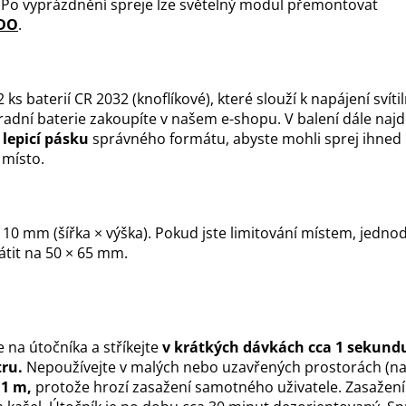
. Po vyprázdnění spreje lze světelný modul přemontovat
DO
.
ks baterií CR 2032 (knoflíkové), které slouží k napájení svítil
adní baterie zakoupíte v našem e-shopu. V balení dále najd
lepicí pásku
správného formátu, abyste mohli sprej ihned
 místo.
10 mm (šířka × výška). Pokud jste limitování místem, jedn
tit na 50 × 65 mm.
 na útočníka a stříkejte
v krátkých dávkách cca 1 sekund
tru.
Nepoužívejte v malých nebo uzavřených prostorách (na
 1 m,
protože hrozí zasažení samotného uživatele. Zasažení