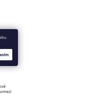
webu
asím
ové
ozmezí