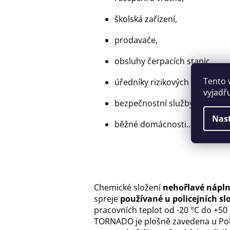
školská zařízení,
prodavače,
obsluhy čerpacích stanic,
Tento 
úředníky rizikových pracovišť,
vyjadř
bezpečnostní služby,
Nas
běžné domácnosti...
Chemické složení
nehořlavé nápl
spreje
používané u policejních sl
pracovních teplot od -20 °C do +50
TORNADO je plošně zavedena u Polic