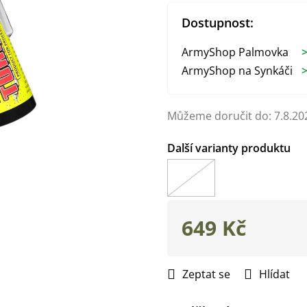
Dostupnost:
ArmyShop Palmovka
>
ArmyShop na Synkáči
>
Můžeme doručit do:
7.8.20
649 Kč
Měrná
cena:
Zeptat se
Hlídat