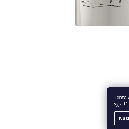
Tento 
vyjadř
Nas