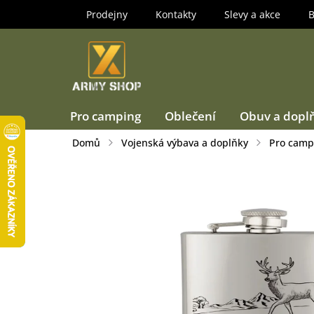
Přejít
Prodejny
Kontakty
Slevy a akce
B
na
obsah
Pro camping
Oblečení
Obuv a dopl
Domů
Vojenská výbava a doplňky
Pro camp