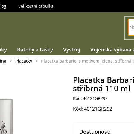
log
Velikostní tabulka
ňky
Batohy a tašky
Výstroj
Vojenská výbava 
ing
Placatky
Placatka Barbaric, s motivem jelena, stříbrná 
Placatka Barbari
stříbrná 110 ml
Kód:
40121GR292
Kód:
40121GR292
Dostupnost: