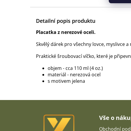
Detailní popis produktu
Placatka z nerezové oceli.
Skvělý dárek pro všechny lovce, myslivce a 
Praktické šroubovací víčko, které je připevně
objem - cca 110 ml (4 oz.)
materiál - nerezová ocel
s motivem jelena
Z
á
p
Vše o nák
a
t
Obchodní pod