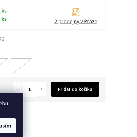
 ks
 ks
2 prodejny v Praze
26
Přidat do košíku
webu
asím