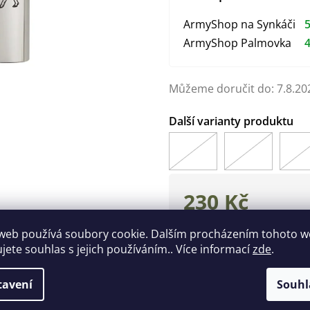
ArmyShop na Synkáči
5
ArmyShop Palmovka
4
Můžeme doručit do:
7.8.20
230 Kč
Měrná
web používá soubory cookie. Dalším procházením tohoto 
cena:
Zeptat se
Hlídat
ujete souhlas s jejich používáním.. Více informací
zde
.
tavení
Souhl