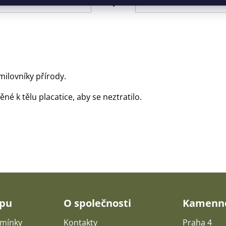
Popis
milovníky přírody.
né k tělu placatice, aby se neztratilo.
upu
O společnosti
Kamenné
mínky
Kontakty
Praha 4