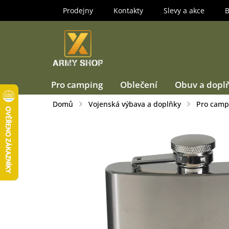
Přejít
Prodejny
Kontakty
Slevy a akce
B
na
obsah
Pro camping
Oblečení
Obuv a dopl
Domů
Vojenská výbava a doplňky
Pro camp