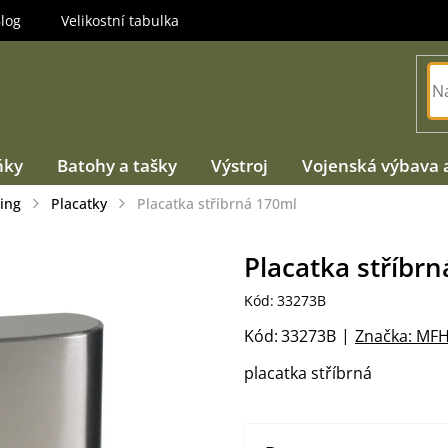
log
Velikostní tabulka
ňky
Batohy a tašky
Výstroj
Vojenská výbava 
ing
Placatky
Placatka stříbrná 170ml
Placatka stříbr
Kód:
33273B
Kód:
33273B
Značka:
MF
placatka stříbrná