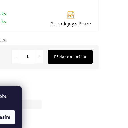
 ks
 ks
2 prodejny v Praze
026
Přidat do košíku
webu
84
asím