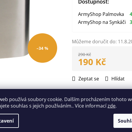
Dostupnost:
ArmyShop Palmovka
4
ArmyShop na Synkáči
3
Můžeme doručit do:
11.8.2
–34 %
290 Kč
190 Kč
Měrná
cena:
Zeptat se
Hlídat
Doplňkové parametry
web používá soubory cookie. Dalším procházením tohoto 
ujete souhlas s jejich používáním.. Více informací
zde
.
EAN
:
40446330387
tavení
Souhl
Popis