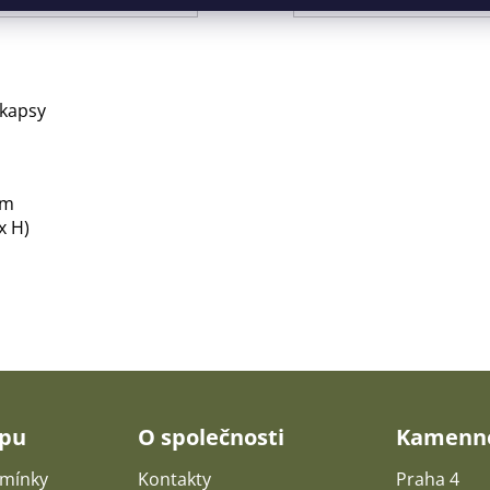
 kapsy
em
x H)
upu
O společnosti
Kamenné
mínky
Kontakty
Praha 4