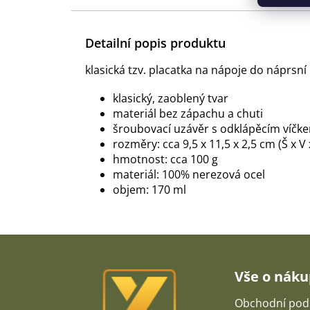
Detailní popis produktu
klasická tzv. placatka na nápoje do náprsní
klasický, zaoblený tvar
materiál bez zápachu a chuti
šroubovací uzávěr s odklápěcím víčk
rozměry: cca 9,5 x 11,5 x 2,5 cm (Š x V 
hmotnost: cca 100 g
materiál: 100% nerezová ocel
objem: 170 ml
Z
á
p
Vše o nák
a
t
Obchodní pod