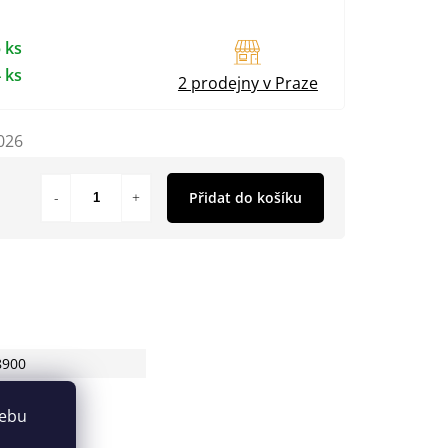
 ks
 ks
2 prodejny v Praze
026
Přidat do košíku
8900
webu