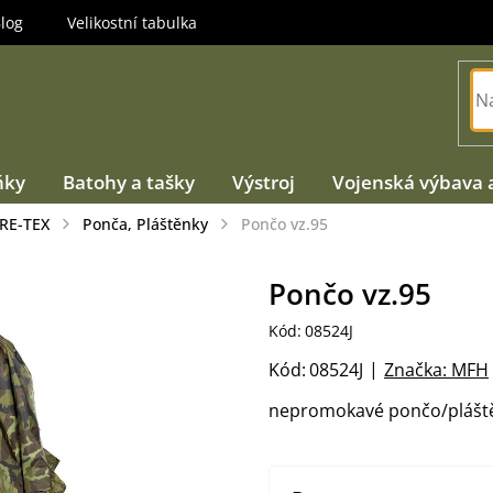
log
Velikostní tabulka
ňky
Batohy a tašky
Výstroj
Vojenská výbava 
RE-TEX
Ponča, Pláštěnky
Pončo vz.95
Pončo vz.95
Kód:
08524J
Kód:
08524J
Značka:
MFH
nepromokavé pončo/pláště