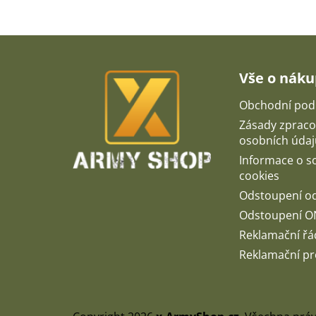
Z
á
p
Vše o nák
a
t
Obchodní pod
í
Zásady zpraco
osobních údaj
Informace o 
cookies
Odstoupení o
Odstoupení O
Reklamační řá
Reklamační pr