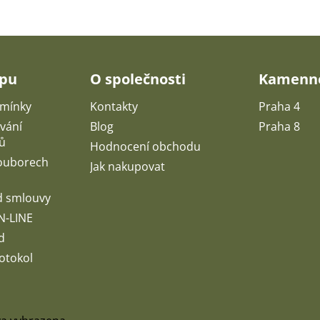
upu
O společnosti
Kamenné
mínky
Kontakty
Praha 4
vání
Blog
Praha 8
ů
Hodnocení obchodu
souborech
Jak nakupovat
d smlouvy
N-LINE
d
otokol