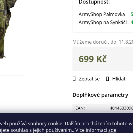
Dostupnost:
ArmyShop Palmovka
5
ArmyShop na Synkáči
4
Můžeme doručit do:
11.8.2
699 Kč
Měrná
cena:
Zeptat se
Hlídat
Doplňkové parametry
EAN
:
404463309
Barva
:
vz.95
web používá soubory cookie. Dalším procházením tohoto 
ujete souhlas s jejich používáním.. Více informací
zde
.