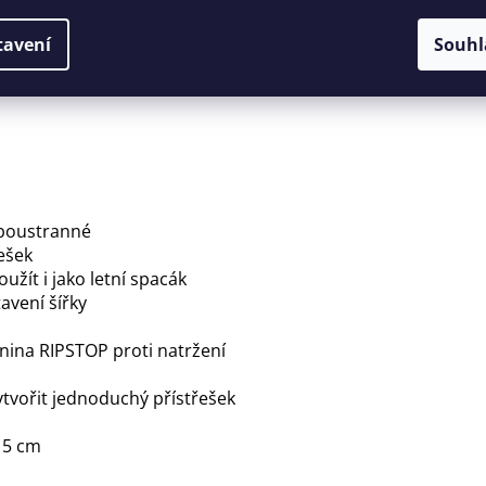
Popis
tavení
Souhl
oboustranné
ešek
žít i jako letní spacák
avení šířky
kanina RIPSTOP proti natržení
ytvořit jednoduchý přístřešek
x 5 cm