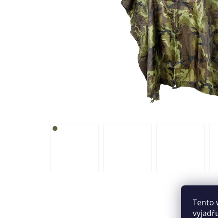
Tento 
vyjadř