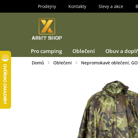
Přejít
Prodejny
Kontakty
Slevy a akce
B
na
obsah
Pro camping
Oblečení
Obuv a dopl
Domů
Oblečení
Nepromokavé oblečení, GO