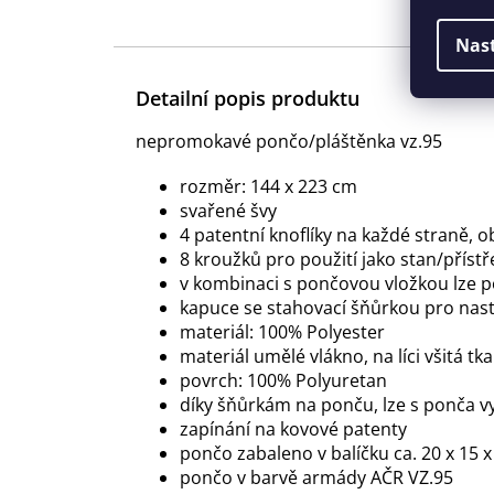
Nas
Detailní popis produktu
nepromokavé pončo/pláštěnka vz.95
rozměr: 144 x 223 cm
svařené švy
4 patentní knoflíky na každé straně, 
8 kroužků pro použití jako stan/přístř
v kombinaci s pončovou vložkou lze pou
kapuce se stahovací šňůrkou pro nast
materiál: 100% Polyester
materiál umělé vlákno, na líci všitá t
povrch: 100% Polyuretan
díky šňůrkám na ponču, lze s ponča v
zapínání na kovové patenty
pončo zabaleno v balíčku ca. 20 x 15 
pončo v barvě armády AČR VZ.95