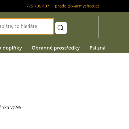
775 706 407
prodej@x-armyshop.cz
a doplňky
Obranné prostředky
Psí známky
A
nka vz.95