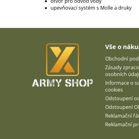
otvor pro odvod vody
upevňovací systém s Molle a druky
Z
á
p
Vše o nák
a
t
Obchodní pod
í
Zásady zpraco
osobních údaj
Informace o 
cookies
Odstoupení o
Odstoupení O
Reklamační řá
Reklamační pr