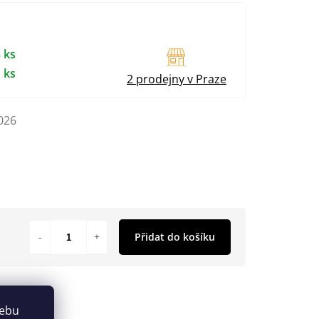
 ks
 ks
2 prodejny v Praze
026
Přidat do košíku
webu