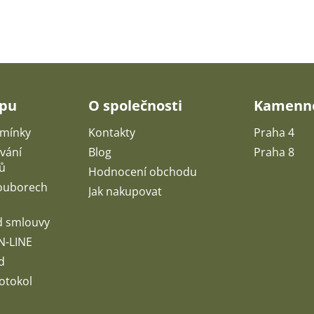
upu
O společnosti
Kamenné
mínky
Kontakty
Praha 4
vání
Blog
Praha 8
ů
Hodnocení obchodu
souborech
Jak nakupovat
d smlouvy
N-LINE
d
otokol