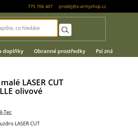
775 706 407
prodej@x-armyshop.cz
a doplňky
Obranné prostředky
Psí známky
A
c malé LASER CUT
LLE olivové
il-Tec
pouzdro LASER CUT