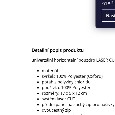
vyjadř
Nas
Detailní popis produktu
univerzální horizontální pouzdro LASER C
materiál:
svršek: 100% Polyester (Oxford)
potah z polyvinylchloridu
podšívka: 100% Polyester
rozměry: 17 x 5 x 12 cm
systém laser CUT
přední panel na suchý zip pro nášivky
dvoucestný zip