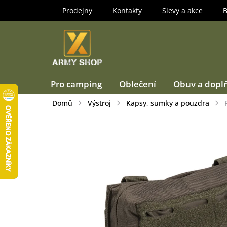
Přejít
Prodejny
Kontakty
Slevy a akce
B
na
obsah
Pro camping
Oblečení
Obuv a dopl
Domů
Výstroj
Kapsy, sumky a pouzdra