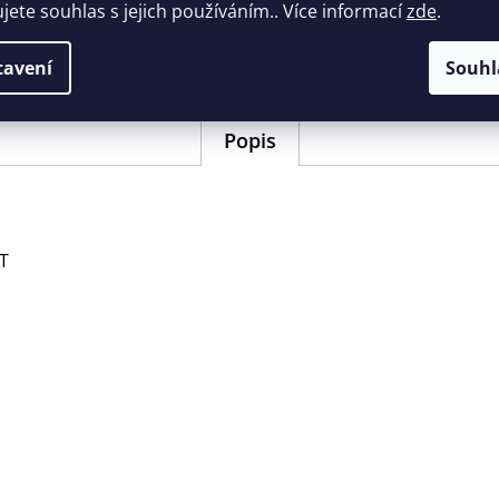
Doplňkové parametry
ujete souhlas s jejich používáním.. Více informací
zde
.
EAN
:
40468723919
tavení
Souhl
Popis
UT