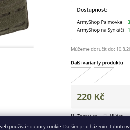
Dostupnost:
ArmyShop Palmovka
3
ArmyShop na Synkáči
1
Můžeme doručit do:
10.8.2
220 Kč
Měrná
cena:
Zeptat se
Hlídat
web používá soubory cookie. Dalším procházením tohoto 