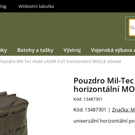
log
Velikostní tabulka
ňky
Batohy a tašky
Výstroj
Vojenská výbava 
Pouzdro Mil-Tec malé LASER CUT horizontální MOLLE olivové
Pouzdro Mil-Te
horizontální MO
Kód:
13487301
Kód:
13487301
Značka:
M
univerzální horizontální 