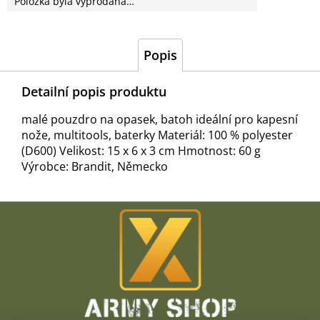
Položka byla vyprodána…
Popis
Detailní popis produktu
malé pouzdro na opasek, batoh ideální pro kapesní
nože, multitools, baterky Materiál: 100 % polyester
(D600) Velikost: 15 x 6 x 3 cm Hmotnost: 60 g
Výrobce: Brandit, Německo
Z
á
p
a
t
í