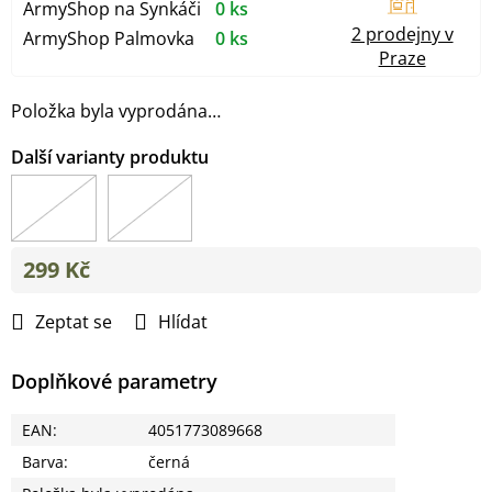
ArmyShop na Synkáči
0 ks
2 prodejny v
ArmyShop Palmovka
0 ks
Praze
Položka byla vyprodána…
299 Kč
Měrná
cena:
Zeptat se
Hlídat
Doplňkové parametry
EAN
:
4051773089668
Barva
:
černá