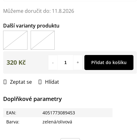
Můžeme doručit do:
11.8.2026
320 Kč
Přidat do košíku
Měrná
cena:
Zeptat se
Hlídat
Doplňkové parametry
EAN
:
4051773089453
Barva
:
zelená/olivová