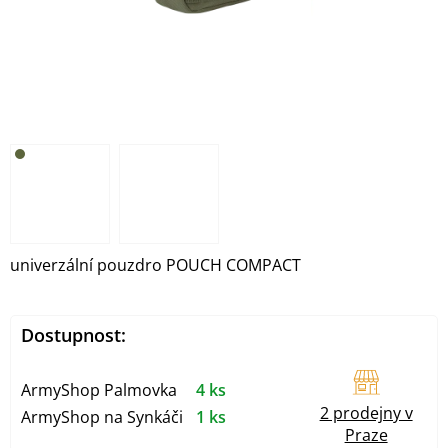
univerzální pouzdro POUCH COMPACT
Dostupnost:
ArmyShop Palmovka
4 ks
2 prodejny v
ArmyShop na Synkáči
1 ks
Praze