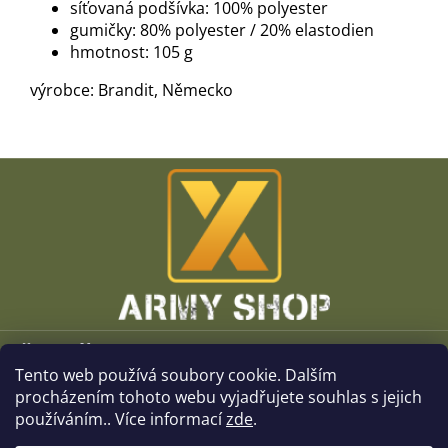
síťovaná podšívka: 100% polyester
gumičky: 80% polyester / 20% elastodien
hmotnost: 105 g
výrobce: Brandit, Německo
Z
á
p
a
t
í
Vše o nákupu
Tento web používá soubory cookie. Dalším
O společnosti
procházením tohoto webu vyjadřujete souhlas s jejich
používáním.. Více informací
zde
.
Kamenné prodejny