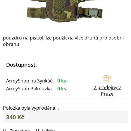
pouzdro na pist.ol, lze použít na více druhů pro osobní
obranu
Dostupnost:
ArmyShop na Synkáči
0 ks
2 prodejny v
ArmyShop Palmovka
0 ks
Praze
Položka byla vyprodána…
340 Kč
Měrná
cena: