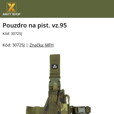
Přejít
na
obsah
Pouzdro na pist. vz.95
Kód:
30725J
Kód:
30725J
Značka:
MFH