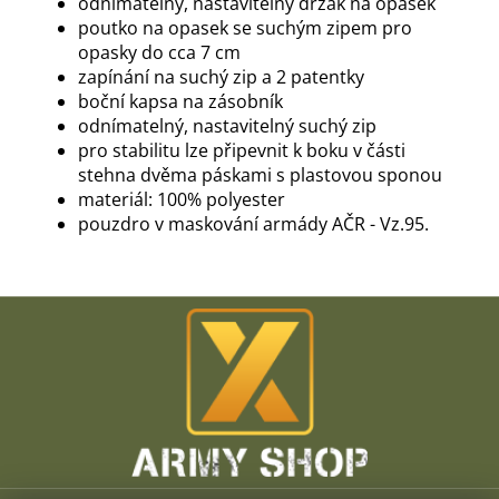
odnímatelný, nastavitelný držák na opasek
poutko na opasek se suchým zipem pro
opasky do cca 7 cm
zapínání na suchý zip a 2 patentky
boční kapsa na zásobník
odnímatelný, nastavitelný suchý zip
pro stabilitu lze připevnit k boku v části
stehna dvěma páskami s plastovou sponou
materiál: 100% polyester
pouzdro v maskování armády AČR - Vz.95.
Z
á
p
a
t
í