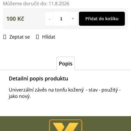
Můžeme doručit do:
11.8.2026
100 Kč
Přidat do košíku
Měrná
cena:
Zeptat se
Hlídat
Popis
Detailní popis produktu
Univerzální závěs na tonfu kožený - stav - použitý -
jako nový.
Z
á