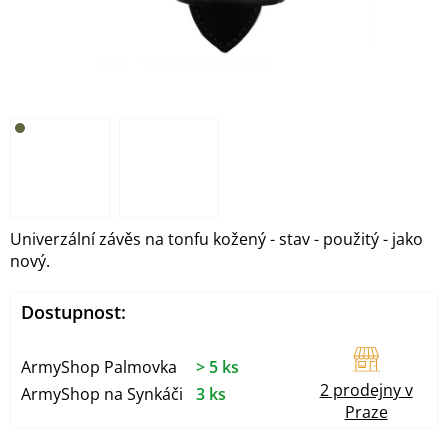
Univerzální závěs na tonfu kožený - stav - použitý - jako
nový.
Dostupnost:
ArmyShop Palmovka
> 5 ks
2 prodejny v
ArmyShop na Synkáči
3 ks
Praze