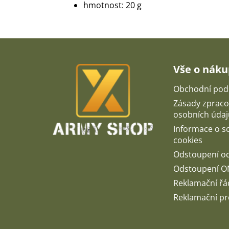
hmotnost: 20 g
Z
á
p
Vše o nák
a
t
Obchodní pod
í
Zásady zpraco
osobních údaj
Informace o 
cookies
Odstoupení o
Odstoupení O
Reklamační řá
Reklamační pr