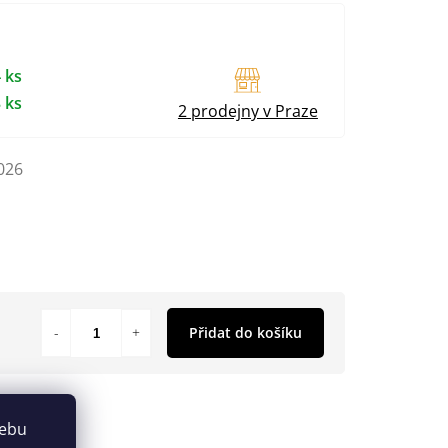
 ks
 ks
2 prodejny v Praze
026
Přidat do košíku
webu