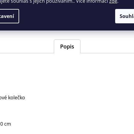
ujete souhlas s jejich používáním.. Více informací
zde
.
Doplňkové parametry
EAN
:
843511990
tavení
Souhl
Barva
:
woodland
Popis
ové kolečko
50 cm