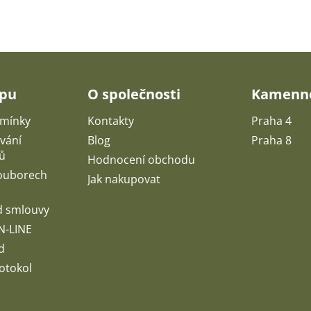
upu
O společnosti
Kamenné
mínky
Kontakty
Praha 4
vání
Blog
Praha 8
ů
Hodnocení obchodu
souborech
Jak nakupovat
d smlouvy
N-LINE
d
otokol