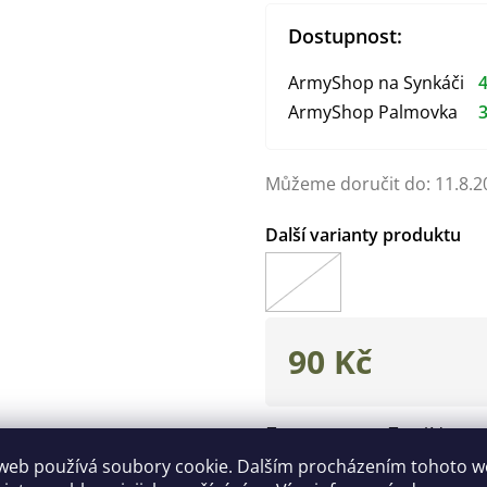
Dostupnost:
ArmyShop na Synkáči
4
ArmyShop Palmovka
3
Můžeme doručit do:
11.8.2
90 Kč
Měrná
cena:
Zeptat se
Hlídat
web používá soubory cookie. Dalším procházením tohoto 