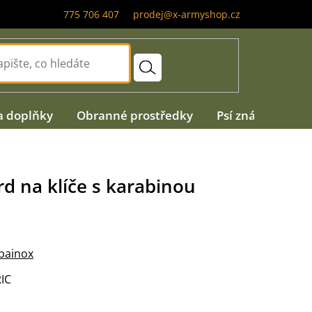
775 706 407
prodej@x-armyshop.cz
a doplňky
Obranné prostředky
Psí známky
A
rd na klíče s karabinou
bainox
IC