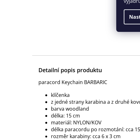
vyjadř
Nas
Detailní popis produktu
paracord Keychain BARBARIC
klíčenka
z jedné strany karabina a z druhé kov
barva woodland
délka: 15 cm
materiál: NYLON/KOV
délka paracordu po rozmotání: cca 1
rozměr karabiny: cca 6 x 3 cm