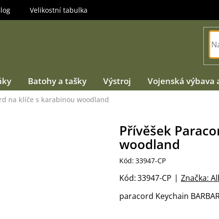
log
Velikostní tabulka
ňky
Batohy a tašky
Výstroj
Vojenská výbava 
rd na klíče s karabinou woodland
Přívěšek Paraco
woodland
Kód:
33947-CP
Kód:
33947-CP
Značka:
Al
paracord Keychain BARBAR