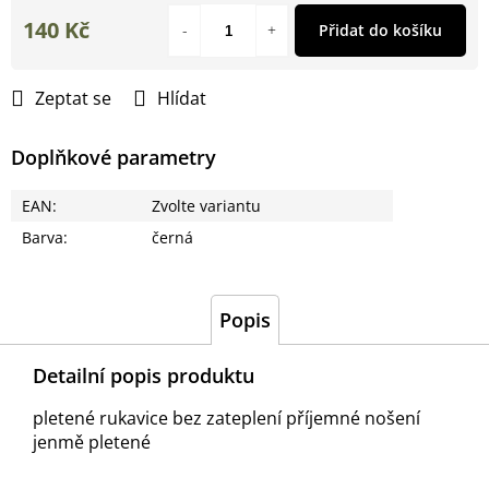
140 Kč
Přidat do košíku
Měrná
cena:
Zeptat se
Hlídat
Doplňkové parametry
EAN
:
Zvolte variantu
Barva
:
černá
Popis
Detailní popis produktu
pletené rukavice bez zateplení příjemné nošení
jenmě pletené