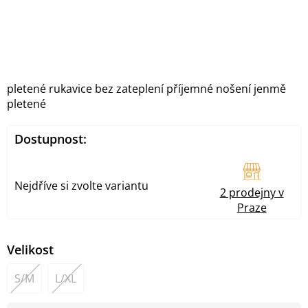
pletené rukavice bez zateplení příjemné nošení jenmě
pletené
Dostupnost:
Nejdříve si zvolte variantu
2 prodejny v
Praze
Velikost
S/M
L/XL