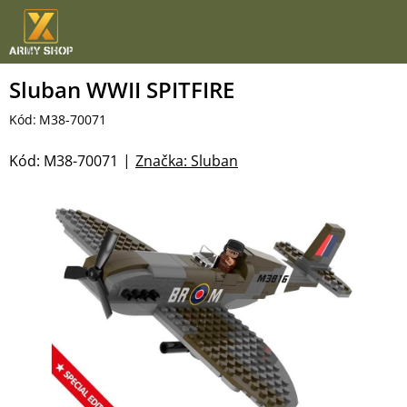
Přejít
na
obsah
Sluban WWII SPITFIRE
Kód:
M38-70071
Kód:
M38-70071
Značka:
Sluban