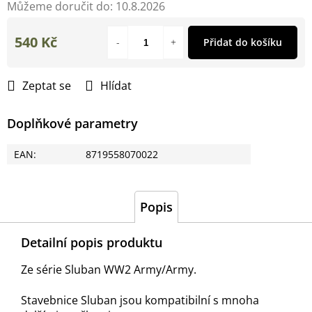
Můžeme doručit do:
10.8.2026
540 Kč
Přidat do košíku
Měrná
cena:
Zeptat se
Hlídat
Doplňkové parametry
EAN
:
8719558070022
Popis
Detailní popis produktu
Ze série Sluban WW2 Army/Army.
Stavebnice Sluban jsou kompatibilní s mnoha