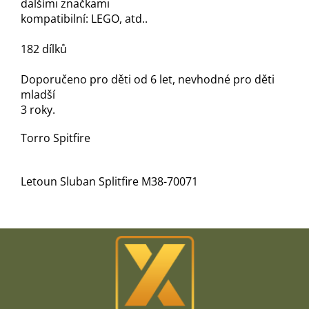
dalšími značkami
kompatibilní: LEGO, atd..
182 dílků
Doporučeno pro děti od 6 let, nevhodné pro děti
mladší
3 roky.
Torro Spitfire
Letoun Sluban Splitfire M38-70071
Z
á
p
a
t