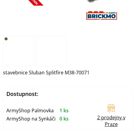
stavebnice Sluban Splitfire M38-70071
Dostupnost:
ArmyShop Palmovka
1 ks
2 prodejny v
ArmyShop na Synkáči
0 ks
Praze