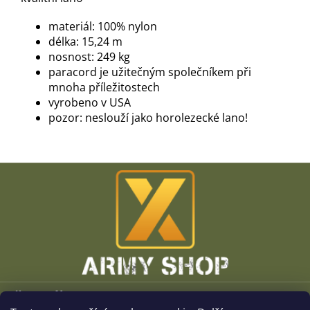
materiál: 100% nylon
délka: 15,24 m
nosnost: 249 kg
paracord je užitečným společníkem při
mnoha příležitostech
vyrobeno v USA
pozor: neslouží jako horolezecké lano!
Z
á
p
a
t
í
Vše o nákupu