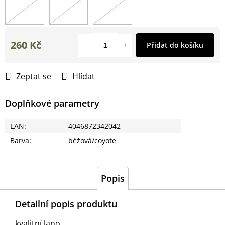
260 Kč
Přidat do košíku
Měrná
cena:
Zeptat se
Hlídat
Doplňkové parametry
EAN
:
4046872342042
Barva
:
béžová/coyote
Popis
Detailní popis produktu
kvalitní lano