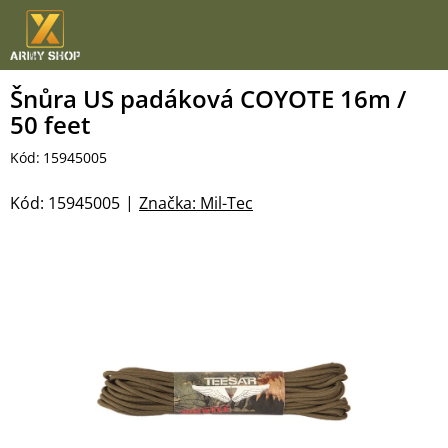
Přejít
na
obsah
Šnůra US padáková COYOTE 16m /
50 feet
Kód:
15945005
Kód:
15945005
Značka:
Mil-Tec