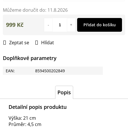
Můžeme doručit do:
11.8.2026
999 Kč
Přidat do košíku
Měrná
cena:
Zeptat se
Hlídat
Doplňkové parametry
EAN
:
8594500202849
Popis
Detailní popis produktu
Výška: 21 cm
Průměr: 4,5 cm