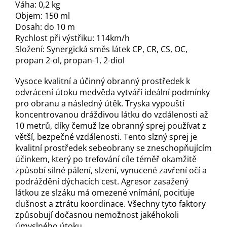
Váha: 0,2 kg
Objem: 150 ml
Dosah: do 10 m
Rychlost při výstřiku: 114km/h
Složení: Synergická směs látek CP, CR, CS, OC,
propan 2-ol, propan-1, 2-diol
Vysoce kvalitní a účinný obranný prostředek k
odvrácení útoku medvěda vytváří ideální podmínky
pro obranu a následný útěk. Tryska vypouští
koncentrovanou dráždivou látku do vzdálenosti až
10 metrů, díky čemuž lze obranný sprej používat z
větší, bezpečné vzdálenosti. Tento slzný sprej je
kvalitní prostředek sebeobrany se zneschopňujícím
účinkem, který po trefování cíle téměř okamžitě
způsobí silné pálení, slzení, vynucené zavření očí a
podráždění dýchacích cest. Agresor zasažený
látkou ze slzáku má omezené vnímání, pociťuje
dušnost a ztrátu koordinace. Všechny tyto faktory
způsobují dočasnou nemožnost jakéhokoli
úmyslného útoku.