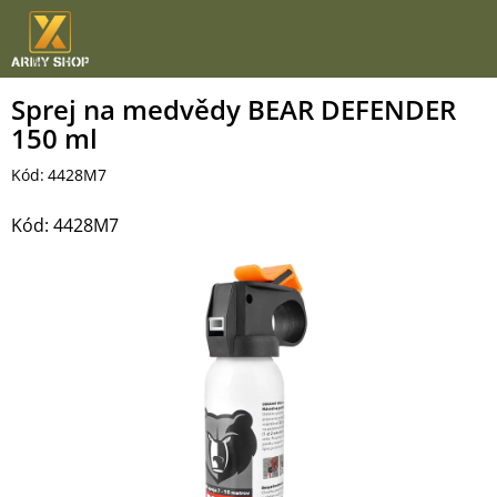
Přejít
na
obsah
Sprej na medvědy BEAR DEFENDER
150 ml
Kód:
4428M7
Kód:
4428M7