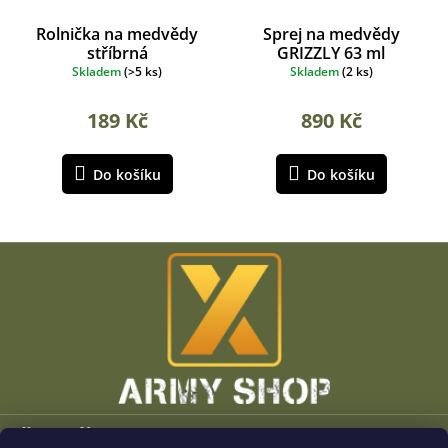
Rolnička na medvědy
Sprej na medvědy
stříbrná
GRIZZLY 63 ml
Skladem
(
>5 ks
)
Skladem
(
2 ks
)
189 Kč
890 Kč
Do košíku
Do košíku
Z
á
p
a
t
í
Vše o nákupu