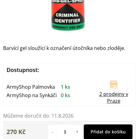
Barvící gel sloužící k označení útočníka nebo zloděje.
Dostupnost:
ArmyShop Palmovka
1 ks
2 prodejny v
ArmyShop na Synkáči
0 ks
Praze
Můžeme doručit do:
11.8.2026
270 Kč
Přidat do košíku
Měrná