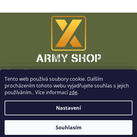
Z
á
p
a
t
í
Vše o nákupu
Tento web používá soubory cookie. Dalším
O společnosti
procházením tohoto webu vyjadřujete souhlas s jejich
používáním.. Více informací
zde
.
Kamenné prodejny
Nastavení
Kontakt
Souhlasím
Copyright 2026
x-ArmyShop.cz
. Všechna práva vyhrazena.