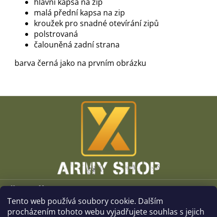
hlavní kapsa na zip
malá přední kapsa na zip
kroužek pro snadné otevírání zipů
polstrovaná
čalouněná zadní strana
barva černá jako na prvním obrázku
Z
á
p
a
t
í
Vše o nákupu
Tento web používá soubory cookie. Dalším
O společnosti
procházením tohoto webu vyjadřujete souhlas s jejich