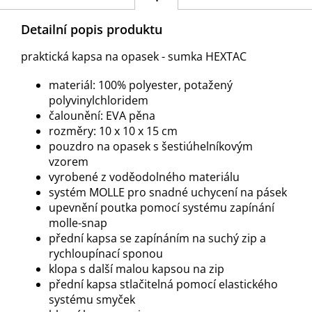
Detailní popis produktu
praktická kapsa na opasek - sumka HEXTAC
materiál: 100% polyester, potažený
polyvinylchloridem
čalounění: EVA pěna
rozměry: 10 x 10 x 15 cm
pouzdro na opasek s šestiúhelníkovým
vzorem
vyrobené z voděodolného materiálu
systém MOLLE pro snadné uchycení na pásek
upevnění poutka pomocí systému zapínání
molle-snap
přední kapsa se zapínáním na suchý zip a
rychloupínací sponou
klopa s další malou kapsou na zip
přední kapsa stlačitelná pomocí elastického
systému smyček