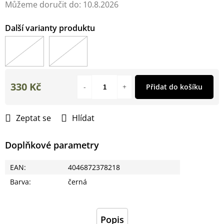
Můžeme doručit do:
10.8.2026
330 Kč
Přidat do košíku
Měrná
cena:
Zeptat se
Hlídat
Doplňkové parametry
EAN
:
4046872378218
Barva
:
černá
Popis