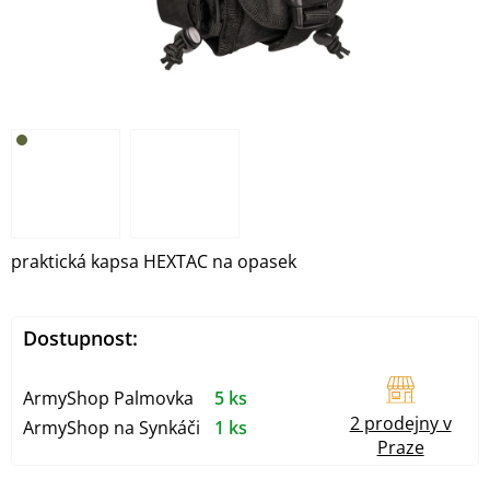
praktická kapsa HEXTAC na opasek
Dostupnost:
ArmyShop Palmovka
5 ks
2 prodejny v
ArmyShop na Synkáči
1 ks
Praze