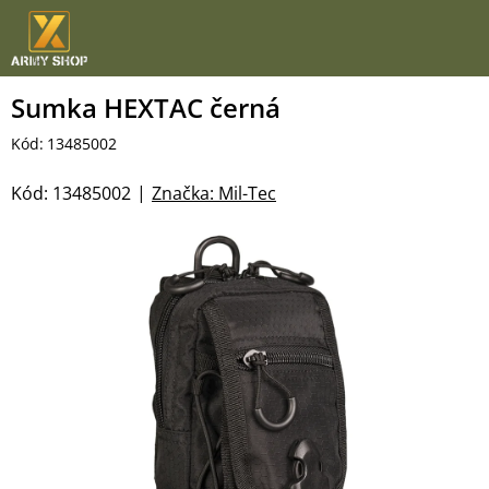
Přejít
na
obsah
Sumka HEXTAC černá
Kód:
13485002
Kód:
13485002
Značka:
Mil-Tec