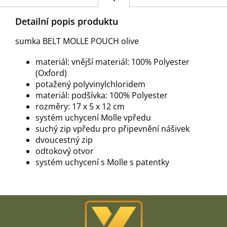
Detailní popis produktu
sumka BELT MOLLE POUCH olive
materiál: vnější materiál: 100% Polyester
(Oxford)
potažený polyvinylchloridem
materiál: podšívka: 100% Polyester
rozměry: 17 x 5 x 12 cm
systém uchycení Molle vpředu
suchý zip vpředu pro připevnění nášivek
dvoucestný zip
odtokový otvor
systém uchycení s Molle s patentky
Z
á
p