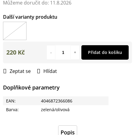
Můžeme doručit do:
11.8.2026
220 Kč
Přidat do košíku
Měrná
cena:
Zeptat se
Hlídat
Doplňkové parametry
EAN
:
4046872366086
Barva
:
zelená/olivová
Popis