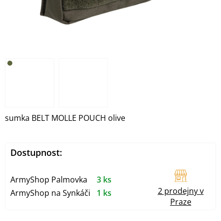
sumka BELT MOLLE POUCH olive
Dostupnost:
ArmyShop Palmovka
3 ks
2 prodejny v
ArmyShop na Synkáči
1 ks
Praze