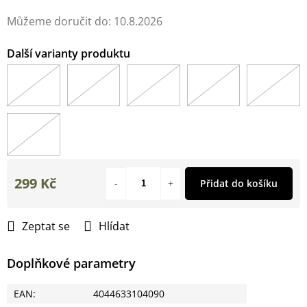
Můžeme doručit do:
10.8.2026
299 Kč
Přidat do košíku
Měrná
cena:
Zeptat se
Hlídat
Doplňkové parametry
EAN
:
4044633104090