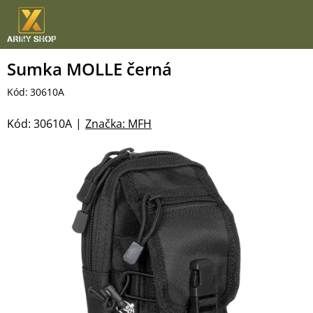
Přejít
na
obsah
Sumka MOLLE černá
Kód:
30610A
Kód:
30610A
Značka:
MFH