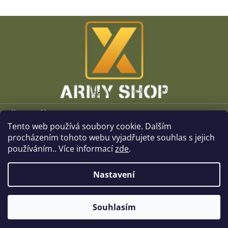
Z
á
p
a
t
í
Vše o nákupu
Tento web používá soubory cookie. Dalším
O společnosti
procházením tohoto webu vyjadřujete souhlas s jejich
používáním.. Více informací
zde
.
Kamenné prodejny
Nastavení
Kontakt
Souhlasím
Copyright 2026
x-ArmyShop.cz
. Všechna práva vyhrazena.
Vytvořil Shoptet