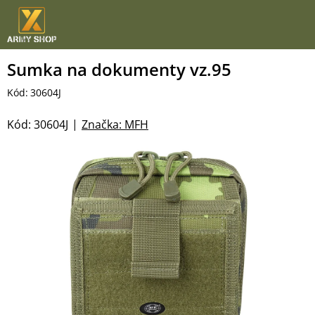
Přejít
na
obsah
Sumka na dokumenty vz.95
Kód:
30604J
Kód:
30604J
Značka:
MFH