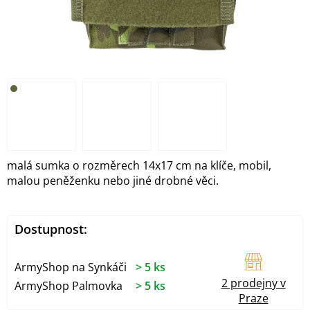
malá sumka o rozměrech 14x17 cm na klíče, mobil,
malou peněženku nebo jiné drobné věci.
Dostupnost:
ArmyShop na Synkáči
> 5 ks
2 prodejny v
ArmyShop Palmovka
> 5 ks
Praze