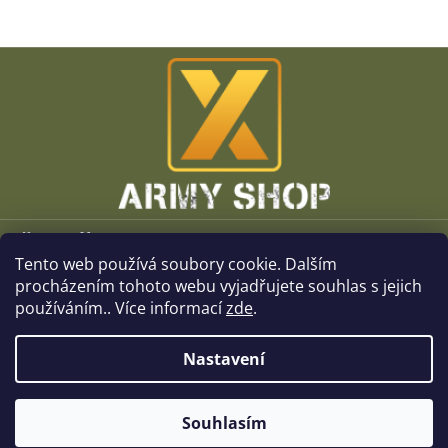
Z
á
p
a
t
í
Vše o nákupu
Tento web používá soubory cookie. Dalším
O společnosti
procházením tohoto webu vyjadřujete souhlas s jejich
používáním.. Více informací
zde
.
Kamenné prodejny
Nastavení
Kontakt
Souhlasím
Copyright 2026
x-ArmyShop.cz
. Všechna práva vyhrazena.