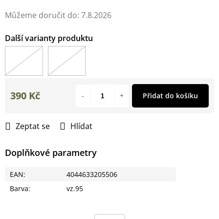
Můžeme doručit do:
7.8.2026
390 Kč
Přidat do košíku
Měrná
cena:
Zeptat se
Hlídat
Doplňkové parametry
EAN
:
4044633205506
Barva
:
vz.95