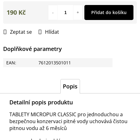
190 Kč
Přidat do košíku
Měrná
cena:
Zeptat se
Hlídat
Doplňkové parametry
EAN
:
7612013501011
Popis
Detailní popis produktu
TABLETY MICROPUR CLASSIC pro jednoduchou a
bezpečnou konzervaci pitné vody uchovává čistou
pitnou vodu až 6 měsíců