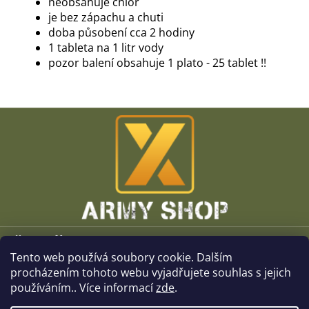
neobsahuje chlór
je bez zápachu a chuti
doba působení cca 2 hodiny
1 tableta na 1 litr vody
pozor balení obsahuje 1 plato - 25 tablet !!
Z
á
p
a
t
í
Vše o nákupu
Tento web používá soubory cookie. Dalším
O společnosti
procházením tohoto webu vyjadřujete souhlas s jejich
používáním.. Více informací
zde
.
Kamenné prodejny