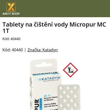
Přejít
na
obsah
Tablety na čištění vody Micropur MC
1T
Kód:
40440
Kód:
40440
Značka:
Katadyn