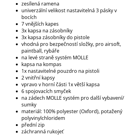
zesílená ramena
univerzální velikost nastavitelná 3 pásky v
bocích
7 vnějších kapes
3x kapsa na zásobníky
3x kapsa zásobníky do pistole
vhodná pro bezpečností složky, pro airsoft,
paintball, rybáře
na levé straně systém MOLLE
kapsa na kompas
1x nastavitelné pouzdro na pistoli
2 vnitřní kapsy
vpravo v horní části 1x větší kapsa
6 spojovacích smyček
na zádech MOLLE systém pro další vybavení/
sumky
materiál: 100% polyester (Oxford), potažený
polyvinylchloridem
přední zip
záchranná rukojeť