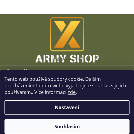
Z
á
p
a
t
í
Vše o nákupu
Tento web používá soubory cookie. Dalším
O společnosti
procházením tohoto webu vyjadřujete souhlas s jejich
používáním.. Více informací
zde
.
Kamenné prodejny
Nastavení
Kontakt
Souhlasím
Copyright 2026
x-ArmyShop.cz
. Všechna práva vyhrazena.