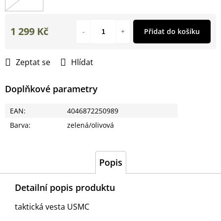
1 299 Kč
Přidat do košíku
Měrná
cena:
Zeptat se
Hlídat
Doplňkové parametry
EAN
:
4046872250989
Barva
:
zelená/olivová
Popis
Detailní popis produktu
taktická vesta USMC