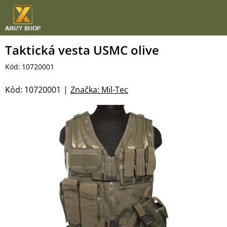
Přejít
na
obsah
Taktická vesta USMC olive
Kód:
10720001
Kód:
10720001
Značka:
Mil-Tec