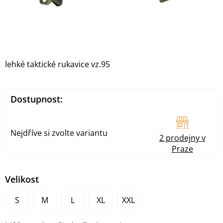
lehké taktické rukavice vz.95
Dostupnost:
Nejdříve si zvolte variantu
2 prodejny v
Praze
Velikost
S
M
L
XL
XXL