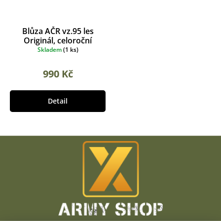
Blůza AČR vz.95 les
Originál, celoroční
Skladem
(
1 ks
)
990 Kč
Detail
Z
á
p
a
t
í