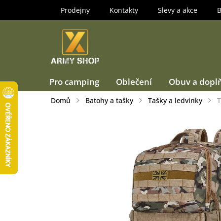
Přejít
Prodejny
Kontakty
Slevy a akce
B
na
obsah
Pro camping
Oblečení
Obuv a dopl
Domů
Batohy a tašky
Tašky a ledvinky
T