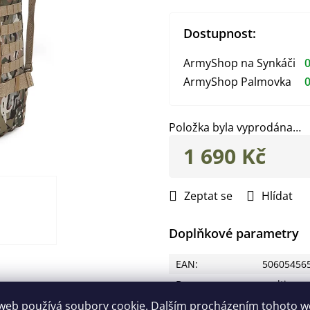
Dostupnost:
ArmyShop na Synkáči
0
ArmyShop Palmovka
0
Položka byla vyprodána…
1 690 Kč
Měrná
cena:
Zeptat se
Hlídat
Doplňkové parametry
EAN
:
50605456
Barva
:
multicam
Objem
:
60 l
web používá soubory cookie. Dalším procházením tohoto 