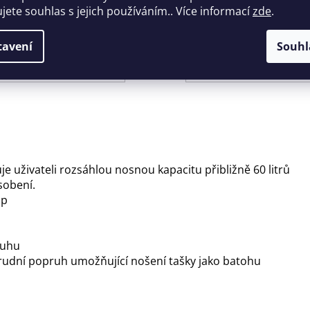
ujete souhlas s jejich používáním.. Více informací
zde
.
Položka byla vyprodána…
tavení
Souhl
Popis
 uživateli rozsáhlou nosnou kapacitu přibližně 60 litrů
sobení.
ip
ruhu
rudní popruh umožňující nošení tašky jako batohu