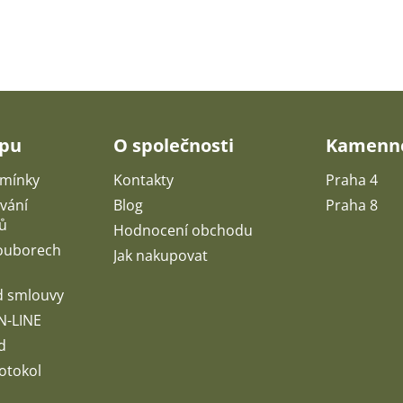
upu
O společnosti
Kamenné
mínky
Kontakty
Praha 4
vání
Blog
Praha 8
ů
Hodnocení obchodu
souborech
Jak nakupovat
d smlouvy
N-LINE
d
otokol