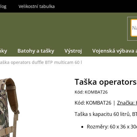
log
Velikostní tabulka
ňky
Batohy a tašky
Výstroj
Vojenská výbava 
aška operators duffle BTP multicam 60 l
Taška operators
Kód:
KOMBAT26
Kód:
KOMBAT26
Značka:
Taška s kapacitu 60 litrů, 
Rozměry: 60 x 36 x 3