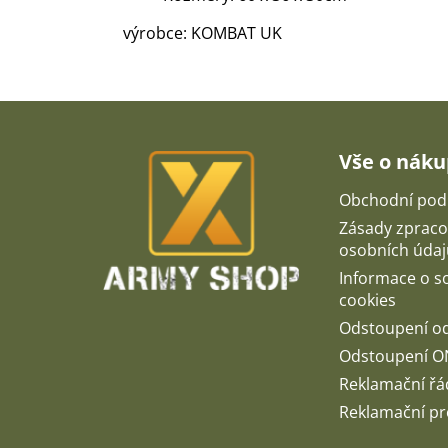
výrobce: KOMBAT UK
Z
á
p
Vše o nák
a
t
Obchodní pod
í
Zásady zpraco
osobních údaj
Informace o 
cookies
Odstoupení o
Odstoupení O
Reklamační řá
Reklamační pr