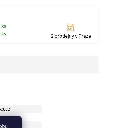
 ks
 ks
2 prodejny v Praze
50882
webu