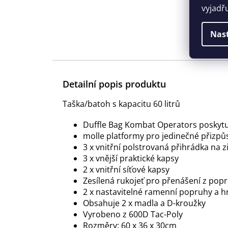
vyjadř
Nas
Detailní popis produktu
Taška/batoh s kapacitu 60 litrů
Duffle Bag Kombat Operators poskytuje
molle platformy pro jedinečné přizpů
3 x vnitřní polstrovaná přihrádka na z
3 x vnější praktické kapsy
2 x vnitřní síťové kapsy
Zesílená rukojeť pro přenášení z pop
2 x nastavitelné ramenní popruhy a h
Obsahuje 2 x madla a D-kroužky
Vyrobeno z 600D Tac-Poly
Rozměry: 60 x 36 x 30cm