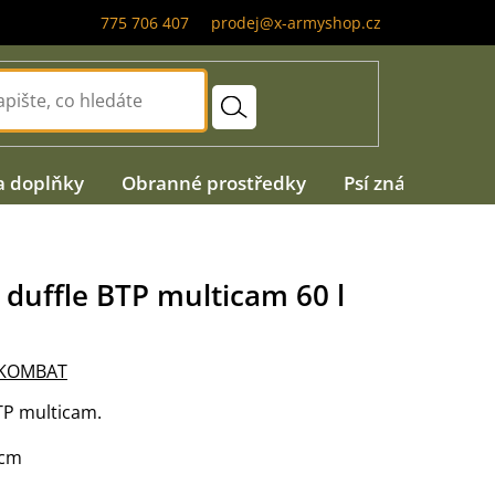
775 706 407
prodej@x-armyshop.cz
a doplňky
Obranné prostředky
Psí známky
A
 duffle BTP multicam 60 l
KOMBAT
BTP multicam.
0cm