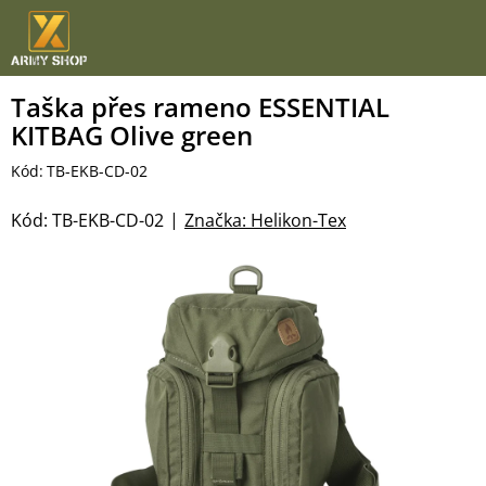
Přejít
na
obsah
Taška přes rameno ESSENTIAL
KITBAG Olive green
Kód:
TB-EKB-CD-02
Kód:
TB-EKB-CD-02
Značka:
Helikon-Tex