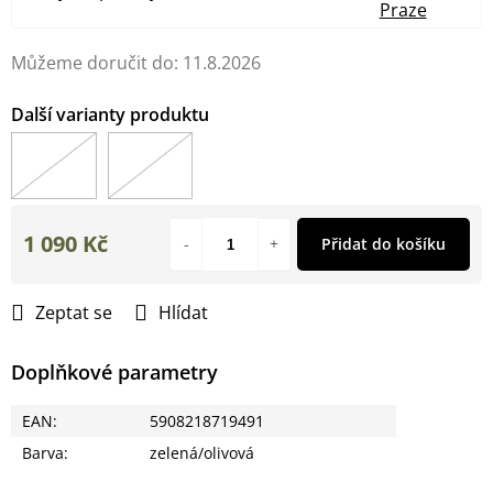
Praze
Můžeme doručit do:
11.8.2026
1 090 Kč
Přidat do košíku
Měrná
cena:
Zeptat se
Hlídat
Doplňkové parametry
EAN
:
5908218719491
Barva
:
zelená/olivová