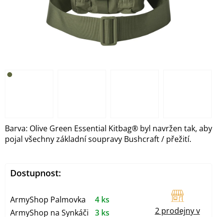
Barva: Olive Green Essential Kitbag® byl navržen tak, aby
pojal všechny základní soupravy Bushcraft / přežití.
Dostupnost:
ArmyShop Palmovka
4 ks
2 prodejny v
ArmyShop na Synkáči
3 ks