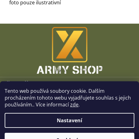
foto pouze ilustrativní
Z
á
p
a
t
í
Vše o nákupu
Tento web používá soubory cookie. Dalším
O společnosti
procházením tohoto webu vyjadřujete souhlas s jejich
používáním.. Více informací
zde
.
Kamenné prodejny
Nastavení
Kontakt