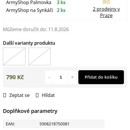
ArmyShop Palmovka
3 ks
2 prodejny v
ArmyShop na Synkáči
2 ks
Praze
Můžeme doručit do:
11.8.2026
790 Kč
Přidat do košíku
Měrná
cena:
Zeptat se
Hlídat
Doplňkové parametry
EAN
:
5908218750081