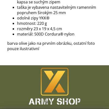
kapsa se suchým zipem
taška je vybavena nastavitelným ramenním
popruhem širokým 25 mm
odolné zipy YKK®
hmotnost: 220 g
rozměry 23 x 19 x 4,5 cm
materiál: 500D Cordura® nylon
barva olive jako na prvním obrázku, ostatní foto
pouze ilustrativní
Z
á
p
a
t
í