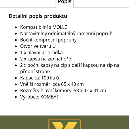
Popis
Detailní popis produktu
Kompatibilní s MOLLE
Nastavitelný odnímatelný ramenní popruh
Boční kompresní popruhy
Otvor ve tvaru U
1 x hlavní přihrádka
2 x kapsa na zip nahoře
2 x boční kapsy na zip s další kapsou na zip na
přední straně
Kapacita: 100 litrů
Vnější rozměr: cca 65 x 40 cm
Rozměry hlavní komory: 58 x 32 x 31 cm
Výrobce: KOMBAT
Z
á