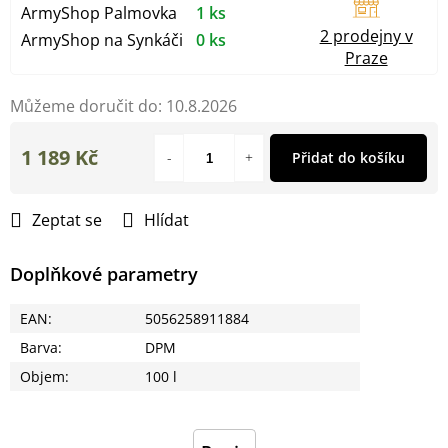
ArmyShop Palmovka
1 ks
2 prodejny v
ArmyShop na Synkáči
0 ks
Praze
Můžeme doručit do:
10.8.2026
1 189 Kč
Přidat do košíku
Měrná
cena:
Zeptat se
Hlídat
Doplňkové parametry
EAN
:
5056258911884
Barva
:
DPM
Objem
:
100 l