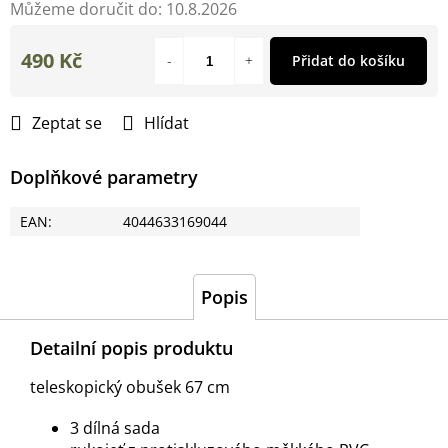
Můžeme doručit do:
10.8.2026
490 Kč
Přidat do košíku
Měrná
cena:
Zeptat se
Hlídat
Doplňkové parametry
EAN
:
4044633169044
Popis
Detailní popis produktu
teleskopický obušek 67 cm
3 dílná sada