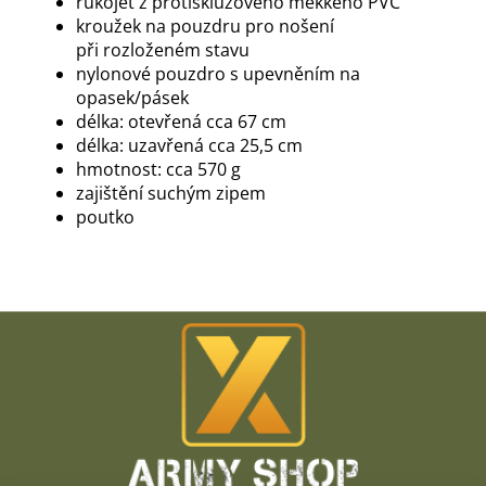
rukojeť z protiskluzového měkkého PVC
kroužek na pouzdru pro nošení
při rozloženém stavu
nylonové pouzdro s upevněním na
opasek/pásek
délka: otevřená cca 67 cm
délka: uzavřená cca 25,5 cm
hmotnost: cca 570 g
zajištění suchým zipem
poutko
Z
á
p
a
t
í