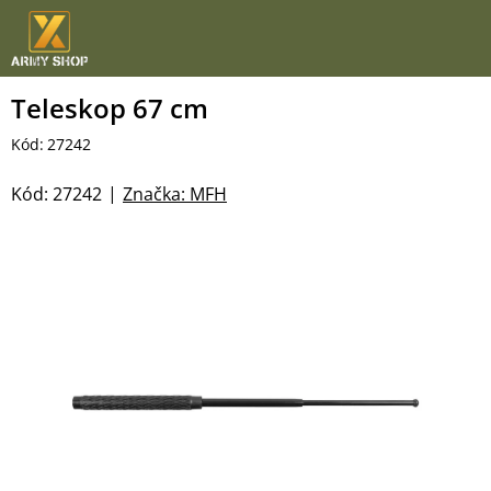
Přejít
na
obsah
Teleskop 67 cm
Kód:
27242
Kód:
27242
Značka:
MFH