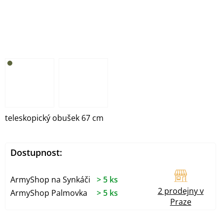
teleskopický obušek 67 cm
Dostupnost:
ArmyShop na Synkáči
> 5 ks
2 prodejny v
ArmyShop Palmovka
> 5 ks
Praze