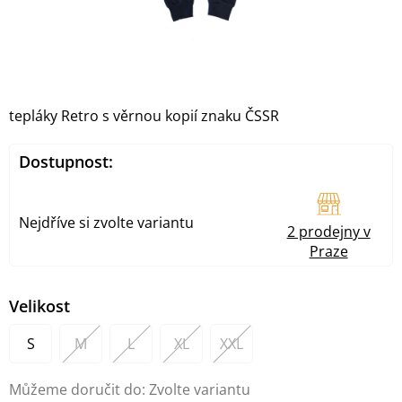
tepláky Retro s věrnou kopií znaku ČSSR
Dostupnost:
Nejdříve si zvolte variantu
2 prodejny v
Praze
Velikost
S
M
L
XL
XXL
Můžeme doručit do:
Zvolte variantu