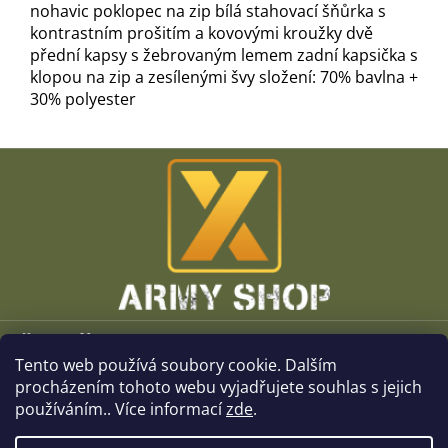
nohavic poklopec na zip bílá stahovací šňůrka s
kontrastním prošitím a kovovými kroužky dvě
přední kapsy s žebrovaným lemem zadní kapsička s
klopou na zip a zesílenými švy složení: 70% bavlna +
30% polyester
Z
á
p
a
t
í
Vše o nákupu
Tento web používá soubory cookie. Dalším
O společnosti
procházením tohoto webu vyjadřujete souhlas s jejich
používáním.. Více informací
zde
.
Kamenné prodejny