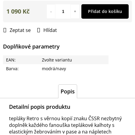
1 090 Kč
Přidat do košíku
Měrná
cena:
Zeptat se
Hlídat
Doplňkové parametry
EAN
:
Zvolte variantu
Barva
:
modrá/navy
Popis
Detailní popis produktu
tepláky Retro s věrnou kopií znaku ČSSR nezbytný
doplněk každého fanouška teplákové kalhoty s
elastickým žebrováním v pase a na nápletech