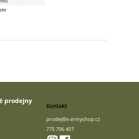
antu
ote
 prodejny
Kontakt
prodej
@
x-armyshop.cz
775 706 407