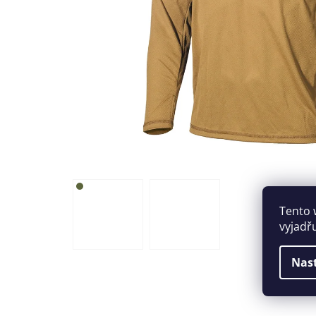
Tento 
vyjadř
Nas