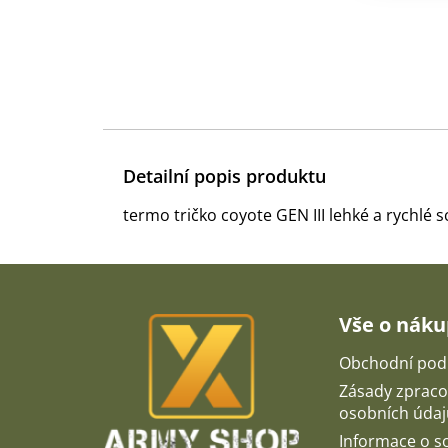
Detailní popis produktu
termo tričko coyote GEN III lehké a rychlé 
Z
á
p
Vše o nák
a
t
Obchodní pod
í
Zásady zpraco
osobních údaj
Informace o 