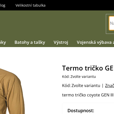
log
Velikostní tabulka
ňky
Batohy a tašky
Výstroj
Vojenská výbava 
Termo tričko GEN
Kód:
Zvolte variantu
Kód:
Zvolte variantu
Znač
termo tričko coyote GEN III
Dostupnost: