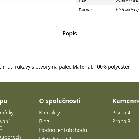
EAN
:
Zvolte vari
Barva
:
béžová/coy
Popis
schnutí rukávy s otvory na palec Materiál: 100% polyester
upu
O společnosti
Kamenné
mínky
Kontakty
Praha 4
vání
Blog
Praha 8
ů
Hodnocení obchodu
souborech
Jak nakupovat