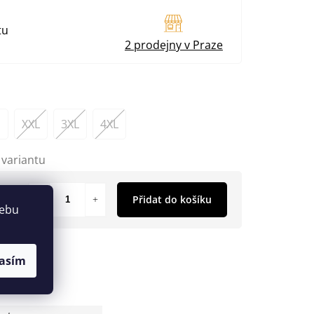
tu
2 prodejny v Praze
XXL
3XL
4XL
 variantu
Přidat do košíku
webu
asím