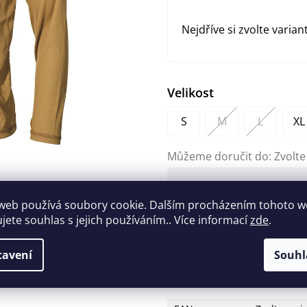
Nejdříve si zvolte varian
Velikost
S
M
L
XL
Můžeme doručit do:
Zvolte
290 Kč
web používá soubory cookie. Dalším procházením tohoto 
Měrná
ujete souhlas s jejich používáním.. Více informací
zde
.
cena:
Zeptat se
Hlídat
tavení
Souhl
Doplňkové parametry