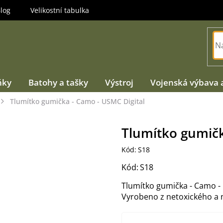
log
Velikostní tabulka
ňky
Batohy a tašky
Výstroj
Vojenská výbava 
Tlumítko gumička - Camo - USMC Digital
Tlumítko gumičk
Kód:
S18
Kód:
S18
Tlumítko gumička - Camo - 
Vyrobeno z netoxického a 