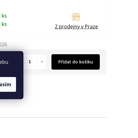
 ks
 ks
2 prodejny v Praze
026
webu
Přidat do košíku
asím