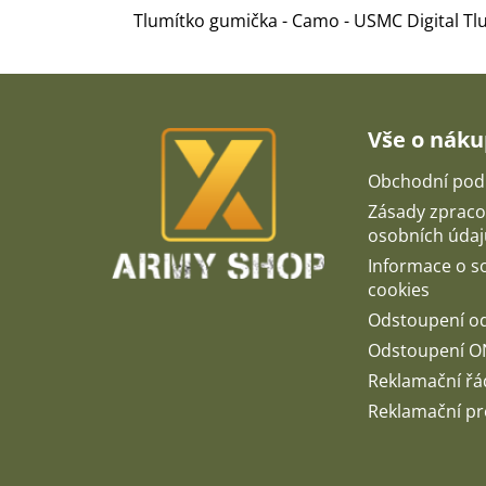
Tlumítko gumička - Camo - USMC Digital Tl
Z
á
p
Vše o nák
a
t
Obchodní pod
í
Zásady zpraco
osobních údaj
Informace o 
cookies
Odstoupení o
Odstoupení O
Reklamační řá
Reklamační pr