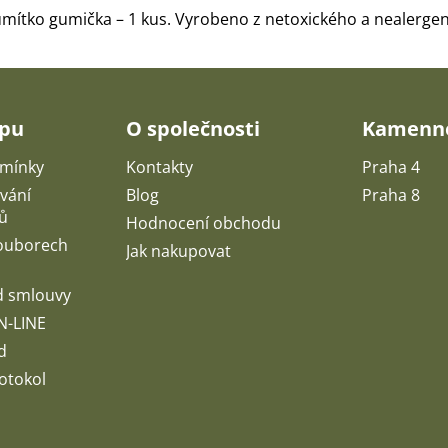
umítko gumička – 1 kus. Vyrobeno z netoxického a nealergen
upu
O společnosti
Kamenné
mínky
Kontakty
Praha 4
vání
Blog
Praha 8
ů
Hodnocení obchodu
souborech
Jak nakupovat
d smlouvy
N-LINE
d
otokol