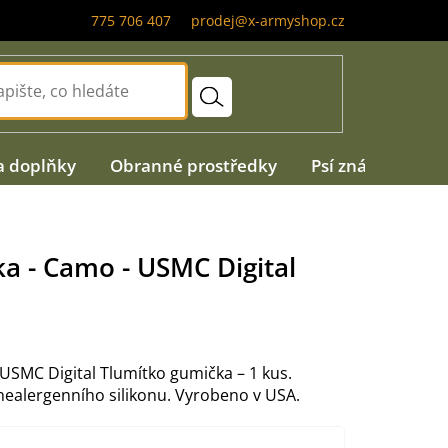
775 706 407
prodej@x-armyshop.cz
a doplňky
Obranné prostředky
Psí známky
A
a - Camo - USMC Digital
USMC Digital Tlumítko gumička – 1 kus.
nealergenního silikonu. Vyrobeno v USA.