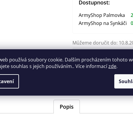
Dostupnost:
ArmyShop Palmovka
2
ArmyShop na Synkáči
0
Můžeme doručit do:
10.8.2
30 Kč
web používá soubory cookie. Dalším procházením tohoto 
ujete souhlas s jejich používáním.. Více informací
zde
.
Měrná
cena:
Zeptat se
Hlídat
tavení
Souhl
Popis