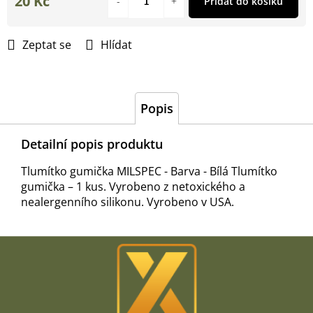
20 Kč
Přidat do košíku
Měrná
cena:
Zeptat se
Hlídat
Popis
Detailní popis produktu
Tlumítko gumička MILSPEC - Barva - Bílá Tlumítko
gumička – 1 kus. Vyrobeno z netoxického a
nealergenního silikonu. Vyrobeno v USA.
Z
á
p
a
t