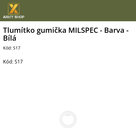
Přejít
na
obsah
Tlumítko gumička MILSPEC - Barva -
Bílá
Kód:
S17
Kód:
S17