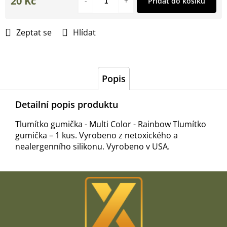
20 Kč
Přidat do košíku
Měrná
cena:
Zeptat se
Hlídat
Popis
Detailní popis produktu
Tlumítko gumička - Multi Color - Rainbow Tlumítko
gumička – 1 kus. Vyrobeno z netoxického a
nealergenního silikonu. Vyrobeno v USA.
Z
á
p
a
t