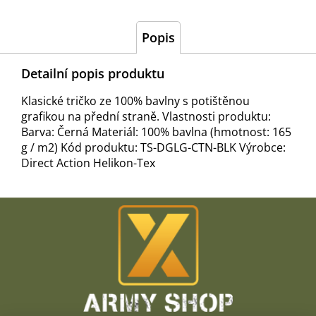
Popis
Detailní popis produktu
Klasické tričko ze 100% bavlny s potištěnou
grafikou na přední straně. Vlastnosti produktu:
Barva: Černá Materiál: 100% bavlna (hmotnost: 165
g / m2) Kód produktu: TS-DGLG-CTN-BLK Výrobce:
Direct Action Helikon-Tex
Z
á
p
a
t
í