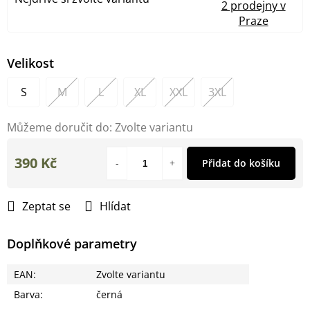
2 prodejny v
Praze
Velikost
S
M
L
XL
XXL
3XL
Můžeme doručit do:
Zvolte variantu
390 Kč
Přidat do košíku
Měrná
cena:
Zeptat se
Hlídat
Doplňkové parametry
EAN
:
Zvolte variantu
Barva
:
černá