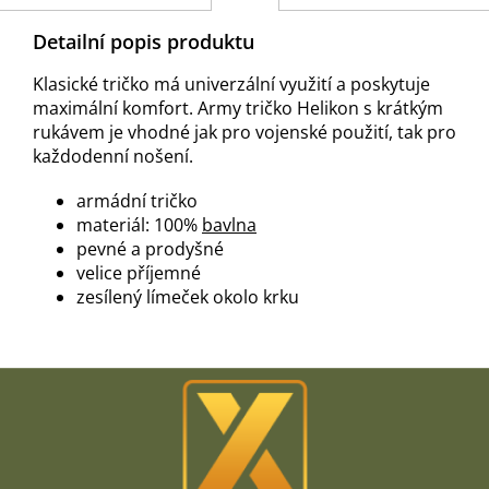
Detailní popis produktu
Klasické tričko má univerzální využití a poskytuje
maximální komfort. Army tričko Helikon s krátkým
rukávem je vhodné jak pro vojenské použití, tak pro
každodenní nošení.
armádní tričko
materiál: 100%
bavlna
pevné a prodyšné
velice příjemné
zesílený límeček okolo krku
Z
á
p
a
t