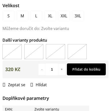
Velikost
S
M
L
XL
XXL
3XL
Můžeme doručit do:
Zvolte variantu
320 Kč
Přidat do košíku
Měrná
cena:
Zeptat se
Hlídat
Doplňkové parametry
EAN
:
Zvolte variantu