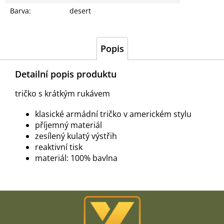
Barva
:
desert
Popis
Detailní popis produktu
tričko s krátkým rukávem
klasické armádní tričko v americkém stylu
příjemný materiál
zesílený kulatý výstřih
reaktivní tisk
materiál: 100% bavlna
Z
á
p