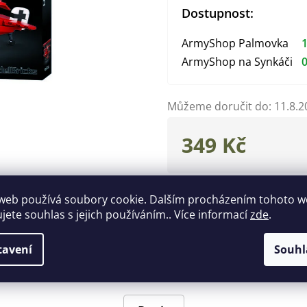
Dostupnost:
ArmyShop Palmovka
1
ArmyShop na Synkáči
0
Můžeme doručit do:
11.8.2
349 Kč
Měrná
cena:
Zeptat se
Hlídat
web používá soubory cookie. Dalším procházením tohoto 
ujete souhlas s jejich používáním.. Více informací
zde
.
Doplňkové parametry
tavení
Souhl
EAN
:
69382429625