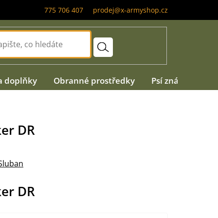
775 706 407
prodej@x-armyshop.cz
a doplňky
Obranné prostředky
Psí známky
A
ker DR
Sluban
ker DR