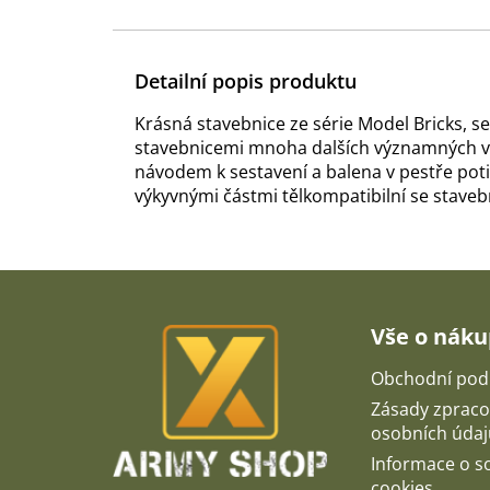
Detailní popis produktu
Krásná stavebnice ze série Model Bricks, 
stavebnicemi mnoha dalších významných vý
návodem k sestavení a balena v pestře potišt
výkyvnými částmi tělkompatibilní se stave
Z
á
p
Vše o nák
a
t
Obchodní pod
í
Zásady zpraco
osobních údaj
Informace o 
cookies