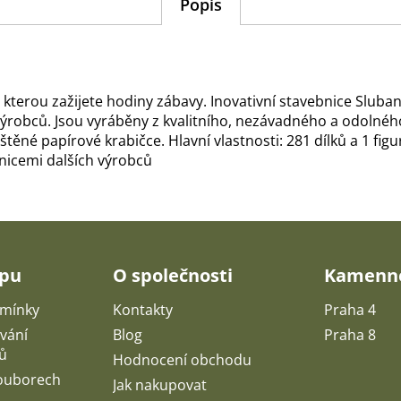
Popis
se kterou zažijete hodiny zábavy. Inovativní stavebnice Sl
robců. Jsou vyráběny z kvalitního, nezávadného a odolného
ěné papírové krabičce. Hlavní vlastnosti: 281 dílků a 1 figur
bnicemi dalších výrobců
upu
O společnosti
Kamenné
mínky
Kontakty
Praha 4
vání
Blog
Praha 8
ů
Hodnocení obchodu
souborech
Jak nakupovat