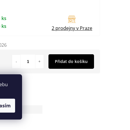
 ks
 ks
2 prodejny v Praze
026
Přidat do košíku
webu
asím
86