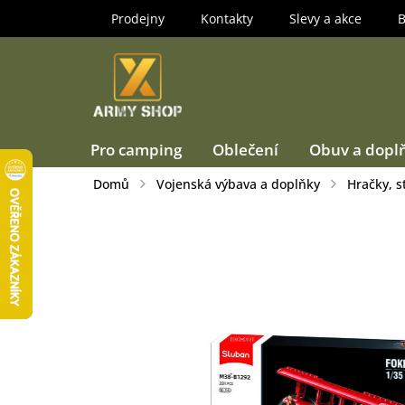
Přejít
Prodejny
Kontakty
Slevy a akce
B
na
obsah
Pro camping
Oblečení
Obuv a dopl
Domů
Vojenská výbava a doplňky
Hračky, s