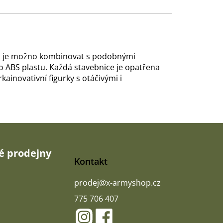
uban je možno kombinovat s podobnými
 ABS plastu. Každá stavebnice je opatřena
kainovativní figurky s otáčivými i
 prodejny
Kontakt
prodej
@
x-armyshop.cz
775 706 407