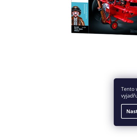
Tento 
vyjadř
Nas