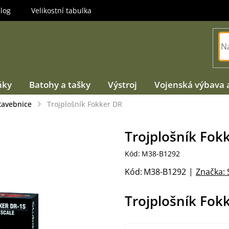
log
Velikostní tabulka
ňky
Batohy a tašky
Výstroj
Vojenská výbava 
tavebnice
Trojplošník Fokker DR
Trojplošník Fok
Kód:
M38-B1292
Kód:
M38-B1292
Značka:
Trojplošník Fok