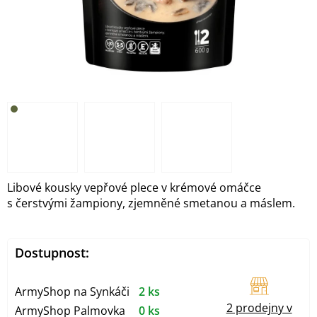
Libové kousky vepřové plece v krémové omáčce
s čerstvými žampiony, zjemněné smetanou a máslem.
Dostupnost:
ArmyShop na Synkáči
2 ks
2 prodejny v
ArmyShop Palmovka
0 ks