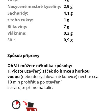
Nasycené mastné kyseliny
:
2,9 g
Sacharidy
:
4,1 g
z toho cukry
:
1 g
Bílkoviny
:
7 g
Vláknina
:
0,3 g
Sůl
:
0,9 g
Způsob přípravy
Ohřát můžete několika způsoby:
1. Vložte uzavřený sáček
do hrnce s horkou
vodou
(nebo do rychlovarné konvice) nechte cca
10 min prohřát a po otevření
servírujte přímo na talíř.