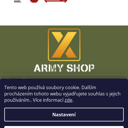
Z
á
p
a
t
í
Vše o nákupu
Tento web používá soubory cookie. Dalším
O společnosti
procházením tohoto webu vyjadřujete souhlas s jejich
používáním.. Více informací
zde
.
Kamenné prodejny
Nastavení
Kontakt