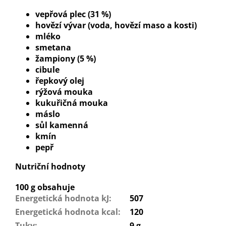
vepřová plec (31 %)
hovězí vývar (voda, hovězí maso a kosti)
mléko
smetana
žampiony (5 %)
cibule
řepkový olej
rýžová mouka
kukuřičná mouka
máslo
sůl kamenná
kmín
pepř
Nutriční hodnoty
100 g obsahuje
Energetická hodnota kJ
:
507
Energetická hodnota kcal
:
120
Tuky
:
9 g