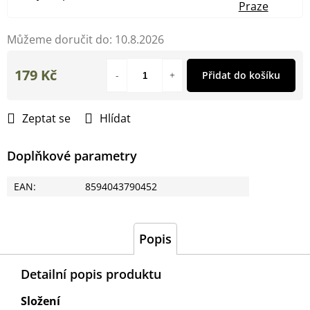
Praze
Můžeme doručit do:
10.8.2026
179 Kč
Přidat do košíku
Měrná
cena:
Zeptat se
Hlídat
Doplňkové parametry
EAN
:
8594043790452
Popis
Detailní popis produktu
Složení