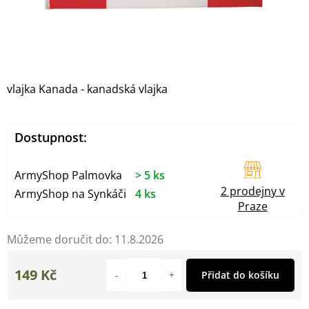
vlajka Kanada - kanadská vlajka
Dostupnost:
ArmyShop Palmovka
> 5 ks
2 prodejny v
ArmyShop na Synkáči
4 ks
Praze
Můžeme doručit do:
11.8.2026
149 Kč
Přidat do košíku
Měrná
cena: