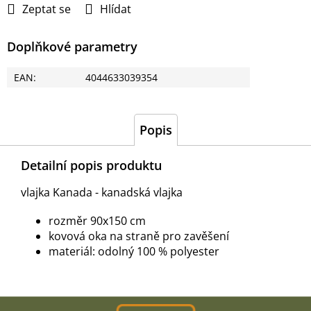
Zeptat se
Hlídat
Doplňkové parametry
EAN
:
4044633039354
Popis
Detailní popis produktu
vlajka Kanada - kanadská vlajka
rozměr 90x150 cm
kovová oka na straně pro zavěšení
materiál: odolný 100 % polyester
Z