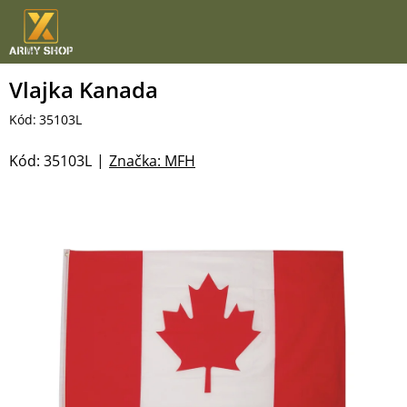
Přejít
na
obsah
Vlajka Kanada
Kód:
35103L
Kód:
35103L
Značka:
MFH