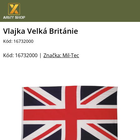
Přejít
na
obsah
Vlajka Velká Británie
Kód:
16732000
Kód:
16732000
Značka:
Mil-Tec