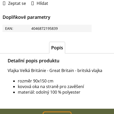
Zeptat se
Hlídat
Doplňkové parametry
EAN
:
4046872195839
Popis
Detailní popis produktu
Vlajka Velká Británie - Great Britain - britská vlajka
rozměr 90x150 cm
kovová oka na straně pro zavěšení
materiál: odolný 100 % polyester
Z