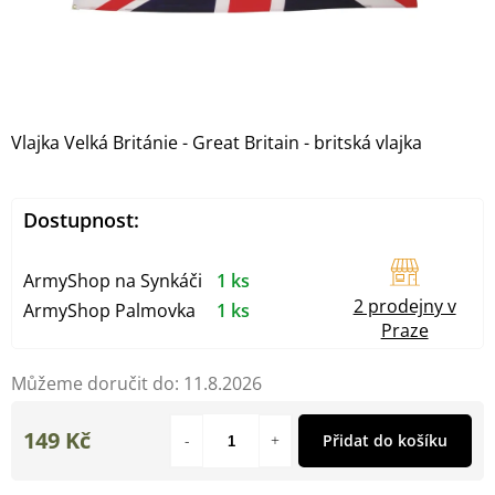
Vlajka Velká Británie - Great Britain - britská vlajka
Dostupnost:
ArmyShop na Synkáči
1 ks
2 prodejny v
ArmyShop Palmovka
1 ks
Praze
Můžeme doručit do:
11.8.2026
149 Kč
Přidat do košíku
Měrná
cena: