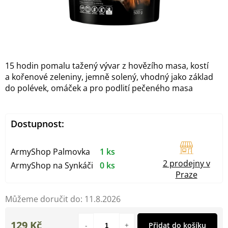
15 hodin pomalu tažený vývar z hovězího masa, kostí
a kořenové zeleniny, jemně solený, vhodný jako základ
do polévek, omáček a pro podlití pečeného masa
Dostupnost:
ArmyShop Palmovka
1 ks
2 prodejny v
ArmyShop na Synkáči
0 ks
Praze
Můžeme doručit do:
11.8.2026
129 Kč
Přidat do košíku