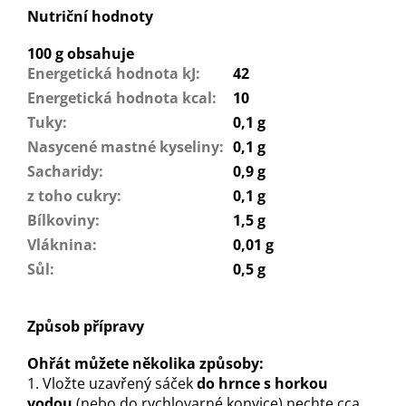
Nutriční hodnoty
100 g obsahuje
Energetická hodnota kJ
:
42
Energetická hodnota kcal
:
10
Tuky
:
0,1 g
Nasycené mastné kyseliny
:
0,1 g
Sacharidy
:
0,9 g
z toho cukry
:
0,1 g
Bílkoviny
:
1,5 g
Vláknina
:
0,01 g
Sůl
:
0,5 g
Způsob přípravy
Ohřát můžete několika způsoby:
1. Vložte uzavřený sáček
do hrnce s horkou
vodou
(nebo do rychlovarné konvice) nechte cca