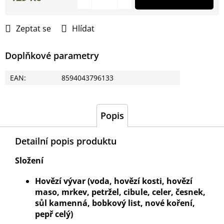
Měrná
cena:
Zeptat se
Hlídat
Doplňkové parametry
EAN
:
8594043796133
Popis
Detailní popis produktu
Složení
Hovězí vývar (voda, hovězí kosti, hovězí
maso, mrkev, petržel, cibule,
celer
, česnek,
sůl kamenná, bobkový list, nové koření,
pepř celý)