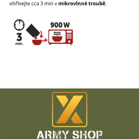
ohřívejte cca 3 min v
mikrovlnné troubě
.
Z
á
p
a
t
í