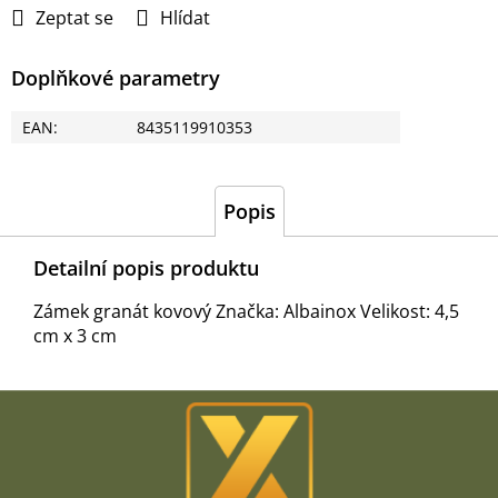
Zeptat se
Hlídat
Doplňkové parametry
EAN
:
8435119910353
Popis
Detailní popis produktu
Zámek granát kovový Značka: Albainox Velikost: 4,5
cm x 3 cm
Z
á
p
a