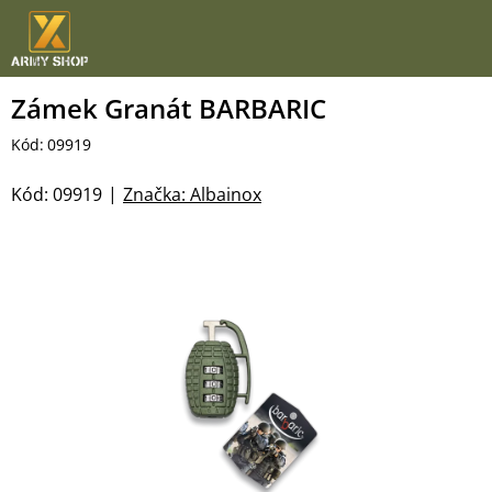
Přejít
na
obsah
Zámek Granát BARBARIC
Kód:
09919
Kód:
09919
Značka:
Albainox