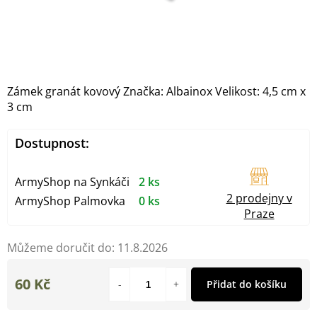
Zámek granát kovový Značka: Albainox Velikost: 4,5 cm x
3 cm
Dostupnost:
ArmyShop na Synkáči
2 ks
2 prodejny v
ArmyShop Palmovka
0 ks
Praze
Můžeme doručit do:
11.8.2026
60 Kč
Přidat do košíku
Měrná
cena: