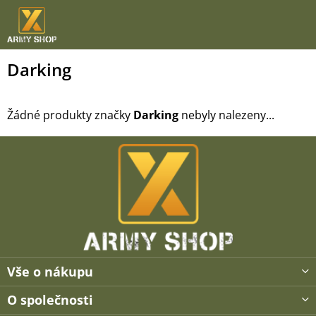
Přejít
na
obsah
Darking
Žádné produkty značky
Darking
nebyly nalezeny...
Z
á
p
a
t
í
Vše o nákupu
O společnosti