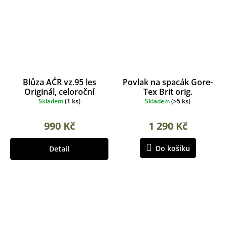
Blůza AČR vz.95 les
Povlak na spacák Gore-
Originál, celoroční
Tex Brit orig.
Skladem
(
1 ks
)
Skladem
(
>5 ks
)
990 Kč
1 290 Kč
Do košíku
Detail