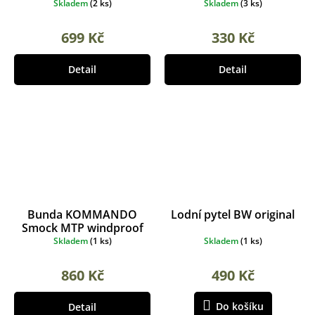
Skladem
(
2 ks
)
Skladem
(
3 ks
)
699 Kč
330 Kč
Detail
Detail
Bunda KOMMANDO
Lodní pytel BW original
Smock MTP windproof
použitá
Skladem
(
1 ks
)
Skladem
(
1 ks
)
860 Kč
490 Kč
Do košíku
Detail