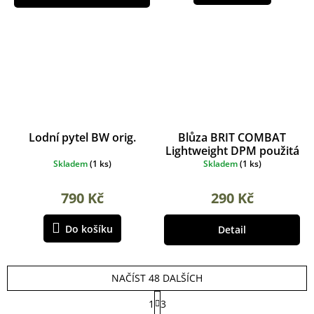
Lodní pytel BW orig.
Blůza BRIT COMBAT
Lightweight DPM použitá
Skladem
(
1 ks
)
Skladem
(
1 ks
)
790 Kč
290 Kč
Do košíku
Detail
NAČÍST 48 DALŠÍCH
S
1
3
t