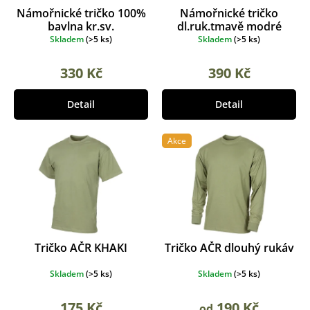
k
o
Námořnické tričko 100%
Námořnické tričko
t
d
bavlna kr.sv.
dl.ruk.tmavě modré
ů
u
Skladem
(
>5 ks
)
Skladem
(
>5 ks
)
k
t
330 Kč
390 Kč
ů
Detail
Detail
Akce
Tričko AČR KHAKI
Tričko AČR dlouhý rukáv
Skladem
(
>5 ks
)
Skladem
(
>5 ks
)
175 Kč
190 Kč
od