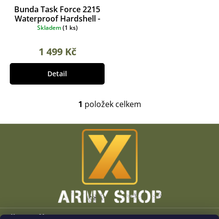
k
o
Bunda Task Force 2215
t
d
Waterproof Hardshell -
ů
u
ranger green
Skladem
(
1 ks
)
k
t
1 499 Kč
ů
Detail
1
položek celkem
O
v
l
Z
á
á
d
p
a
a
c
t
í
í
p
r
v
k
Vše o nákupu