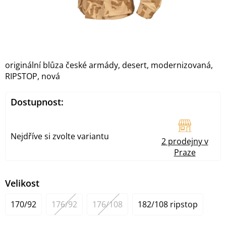
originální blůza české armády, desert, modernizovaná,
RIPSTOP, nová
Dostupnost:
Nejdříve si zvolte variantu
2 prodejny v
Praze
Velikost
170/92
176/92
176/108
182/108 ripstop