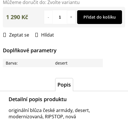
Můžeme doručit do:
Zvolte variantu
1 290 Kč
Přidat do košíku
Měrná
cena:
Zeptat se
Hlídat
Doplňkové parametry
Barva
:
desert
Popis
Detailní popis produktu
originální blůza české armády, desert,
modernizovaná, RIPSTOP, nová