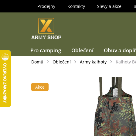
Přejít
Prodejny
Kontakty
Slevy a akce
B
na
obsah
Pro camping
Oblečení
Obuv a dopl
Domů
Oblečení
Army kalhoty
Kalhoty B
Akce