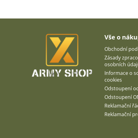
Z
á
p
Vše o nák
a
t
Obchodní pod
í
Zásady zpraco
osobních údaj
Informace o 
cookies
Odstoupení o
Odstoupení O
Reklamační řá
Reklamační pr