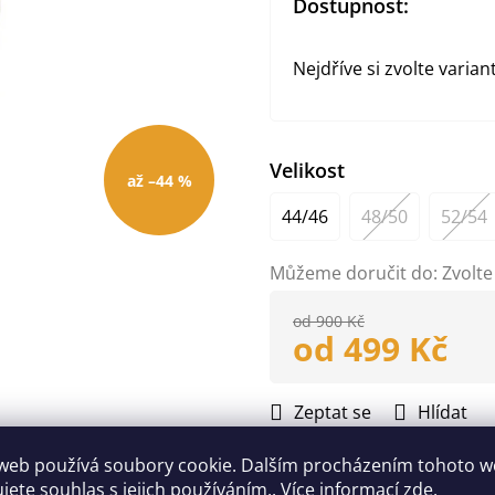
Dostupnost:
Nejdříve si zvolte varian
Velikost
až –44 %
44/46
48/50
52/54
Můžeme doručit do:
Zvolte
od 900 Kč
od
499 Kč
Měrná
cena:
Zeptat se
Hlídat
web používá soubory cookie. Dalším procházením tohoto 
Doplňkové parametry
ujete souhlas s jejich používáním.. Více informací
zde
.