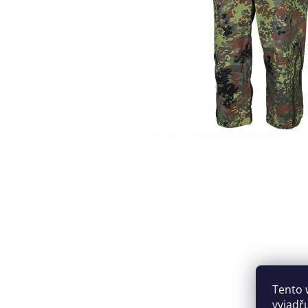
Tento 
vyjadř