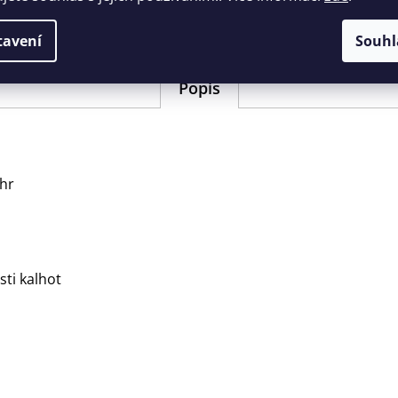
Barva
:
fleckt
tavení
Souhl
Popis
hr
ti kalhot