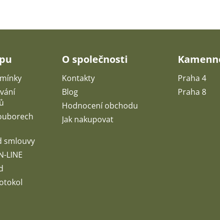
upu
O společnosti
Kamenné
mínky
Kontakty
Praha 4
vání
Blog
Praha 8
ů
Hodnocení obchodu
souborech
Jak nakupovat
d smlouvy
N-LINE
d
otokol