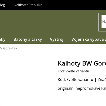
log
Velikostní tabulka
ňky
Batohy a tašky
Výstroj
Vojenská výbava 
W Gore-Tex
Kalhoty BW Gor
Kód:
Zvolte variantu
Kód:
Zvolte variantu
Znač
originální nepromokavé k