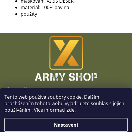
maskování: vz.95 DESERT
materiál: 100% bavlna
použitý
Z
á
p
a
t
í
Vše o nákupu
Tento web používá soubory cookie. Dalším
O společnosti
procházením tohoto webu vyjadřujete souhlas s jejich
používáním.. Více informací
zde
.
Kamenné prodejny
Nastavení
Kontakt