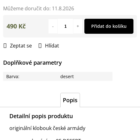
Můžeme doručit do:
11.8.2026
490 Kč
Přidat do košíku
Měrná
cena:
Zeptat se
Hlídat
Doplňkové parametry
Barva
:
desert
Popis
Detailní popis produktu
originální klobouk české armády