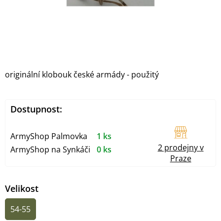
originální klobouk české armády - použitý
Dostupnost:
ArmyShop Palmovka
1 ks
2 prodejny v
ArmyShop na Synkáči
0 ks
Praze
Velikost
54-55