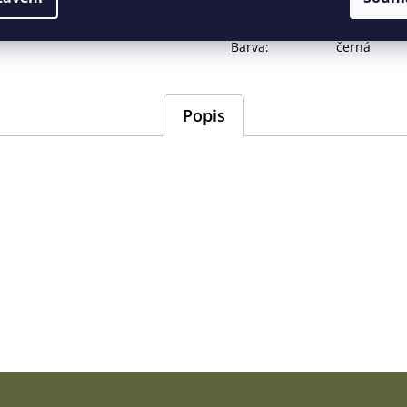
EAN
:
505625892
Barva
:
černá
Popis