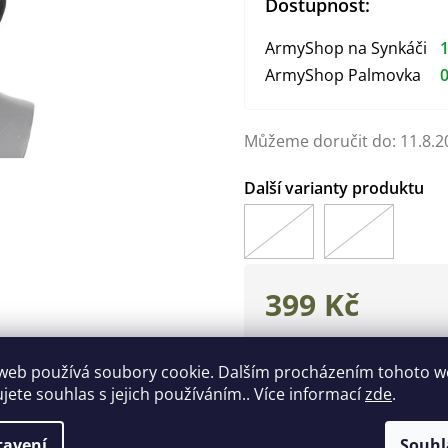
Dostupnost:
ArmyShop na Synkáči
1
ArmyShop Palmovka
0
Můžeme doručit do:
11.8.2
399 Kč
Měrná
cena:
web používá soubory cookie. Dalším procházením tohoto 
Zeptat se
Hlídat
ujete souhlas s jejich používáním.. Více informací
zde
.
Doplňkové parametry
tavení
Souhl