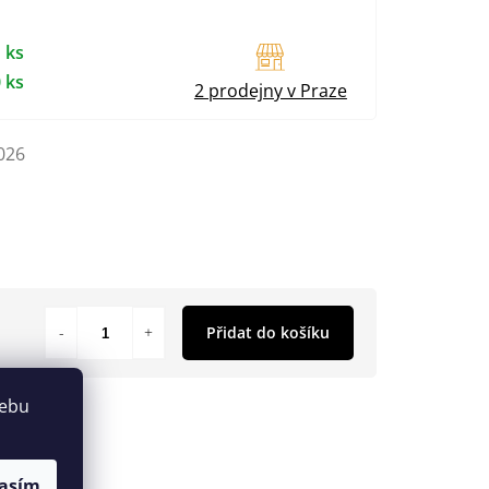
 ks
 ks
2 prodejny v Praze
026
Přidat do košíku
webu
asím