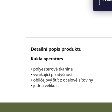
Detailní popis produktu
Kukla operators
• polyesterová tkanina
• vynikající prodyšnost
• obličejový štít z ocelové síťoviny
• jedna velikost
Z
á