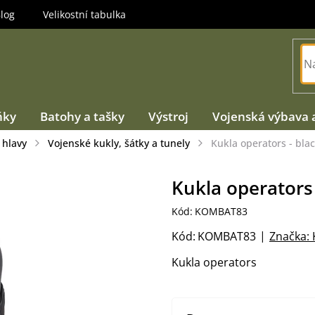
log
Velikostní tabulka
ňky
Batohy a tašky
Výstroj
Vojenská výbava 
 hlavy
Vojenské kukly, šátky a tunely
Kukla operators - bla
Kukla operators 
Kód:
KOMBAT83
Kód:
KOMBAT83
Značka:
Kukla operators