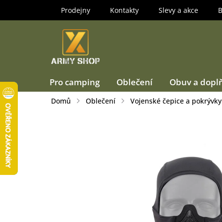
Přejít
Prodejny
Kontakty
Slevy a akce
B
na
obsah
Pro camping
Oblečení
Obuv a dopl
Domů
Oblečení
Vojenské čepice a pokrývky