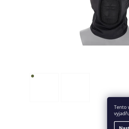
Tento 
vyjadř
Nas