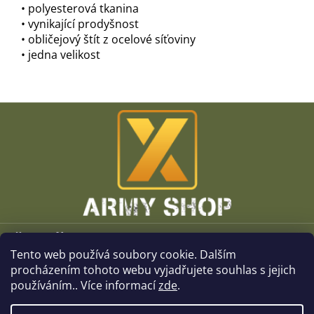
• polyesterová tkanina
• vynikající prodyšnost
• obličejový štít z ocelové síťoviny
• jedna velikost
Z
á
p
a
t
í
Vše o nákupu
Tento web používá soubory cookie. Dalším
O společnosti
procházením tohoto webu vyjadřujete souhlas s jejich
používáním.. Více informací
zde
.
Kamenné prodejny