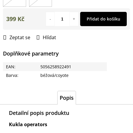
399 Kč
Přidat do košíku
Měrná
cena:
Zeptat se
Hlídat
Doplňkové parametry
EAN
:
5056258922491
Barva
:
béžová/coyote
Popis
Detailní popis produktu
Kukla operators