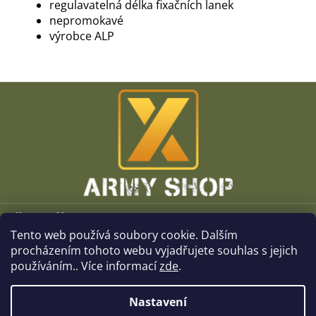
regulavatelná délka fixačních lanek
nepromokavé
výrobce ALP
Z
á
p
a
t
í
Vše o nákupu
Tento web používá soubory cookie. Dalším
O společnosti
procházením tohoto webu vyjadřujete souhlas s jejich
používáním.. Více informací
zde
.
Kamenné prodejny
Nastavení
Kontakt