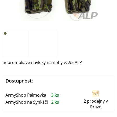
nepromokavé návleky na nohy vz.95 ALP
Dostupnost:
ArmyShop Palmovka
3 ks
2 prodejny v
ArmyShop na Synkáči
2 ks
Praze