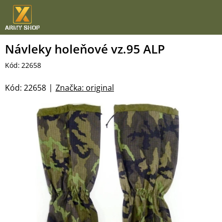
Přejít
na
obsah
Návleky holeňové vz.95 ALP
Kód:
22658
Kód:
22658
Značka:
original