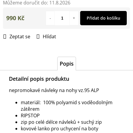
Můžeme doručit do:
11.8.2026
990 Kč
Přidat do košíku
Měrná
cena:
Zeptat se
Hlídat
Popis
Detailní popis produktu
nepromokavé návleky na nohy vz.95 ALP
materiál: 100% polyamid s voděodolným
zátěrem
RIPSTOP
zip po celé délce návleků + suchý zip
kovové lanko pro uchycení na boty